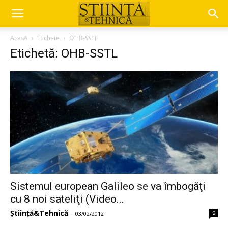
Acasă
Etichete
OHB-SSTL
Etichetă: OHB-SSTL
Sistemul european Galileo se va îmbogăţi
cu 8 noi sateliţi (Video...
Știință&Tehnică
0
-
03/02/2012