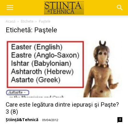
Acasă
Etichete
Paştele
Etichetă: Paştele
Care este legătura dintre iepuraşi şi Paşte?
3 (8)
Știință&Tehnică
0
-
09/04/2012