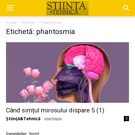
Acasă
Etichete
Phantosmia
Etichetă: phantosmia
Când simțul mirosului dispare 5 (1)
Știință&Tehnică
0
-
05/07/2026
[newsletter_form]