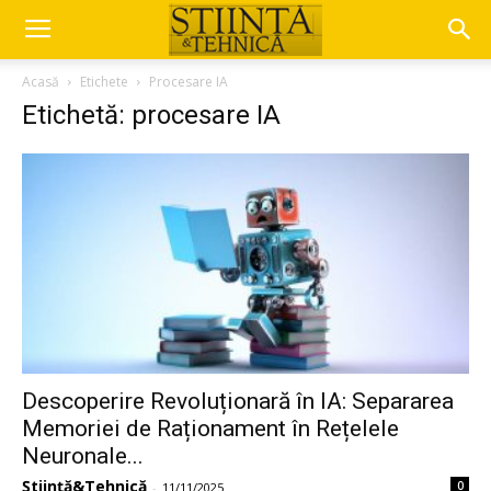
Acasă
Etichete
Procesare IA
Etichetă: procesare IA
Descoperire Revoluționară în IA: Separarea
Memoriei de Raționament în Rețelele
Neuronale...
Știință&Tehnică
0
-
11/11/2025