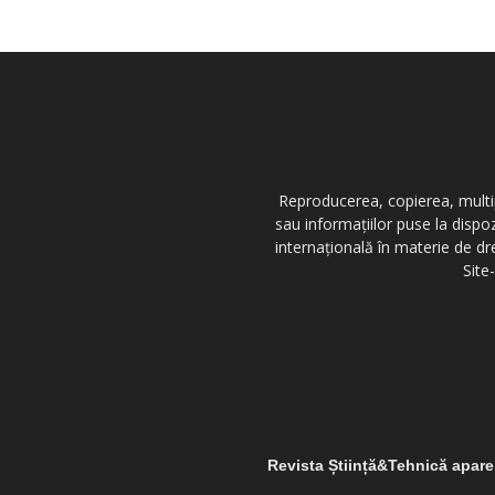
Reproducerea, copierea, multipl
sau informațiilor puse la dispo
internațională în materie de dr
Site
Revista Știință&Tehnică apar