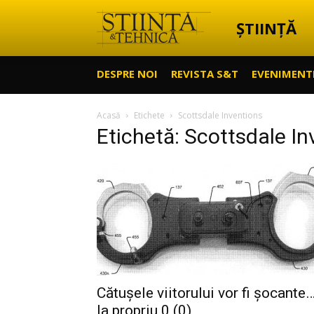
ȘTIINȚĂ
Știință
DESPRE NOI
REVISTA S&T
EVENIMENT
&
Acasă
Etichete
Scottsdale Inventions
Etichetă: Scottsdale In
Tehnică
Cătușele viitorului vor fi șocante
la propriu 0 (0)