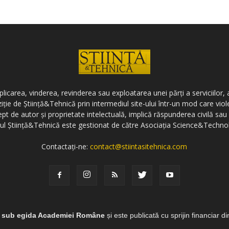
icarea, vinderea, revinderea sau exploatarea unei părți a serviciilor, a
ziție de Știință&Tehnică prin intermediul site-ului într-un mod care vi
ept de autor și proprietate intelectuală, implică răspunderea civilă sau 
-ul Știință&Tehnică este gestionat de către Asociația Science&Techno
Contactați-ne:
contact@stiintasitehnica.com
e sub egida Academiei Române
și este publicată cu sprijin financiar d