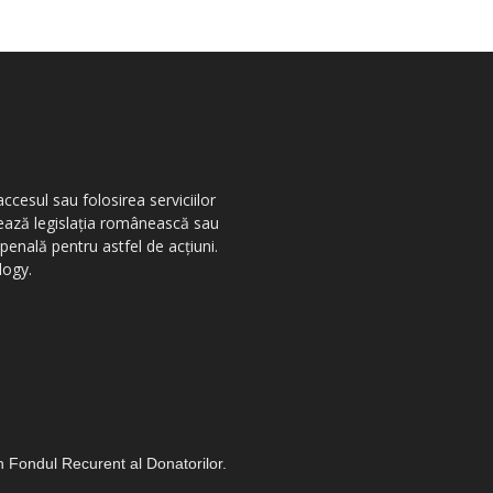
ccesul sau folosirea serviciilor
olează legislația românească sau
penală pentru astfel de acțiuni.
logy.
in Fondul Recurent al Donatorilor.