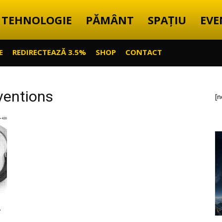
TEHNOLOGIE
PĂMÂNT
SPAȚIU
EVE
E
REDIRECTEAZĂ 3.5%
SHOP
CONTACT
ventions
[n
…