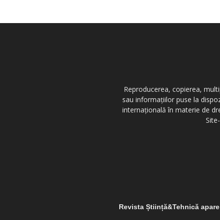
Reproducerea, copierea, multipl
sau informațiilor puse la dispo
internațională în materie de dr
Site
Revista Știință&Tehnică apar