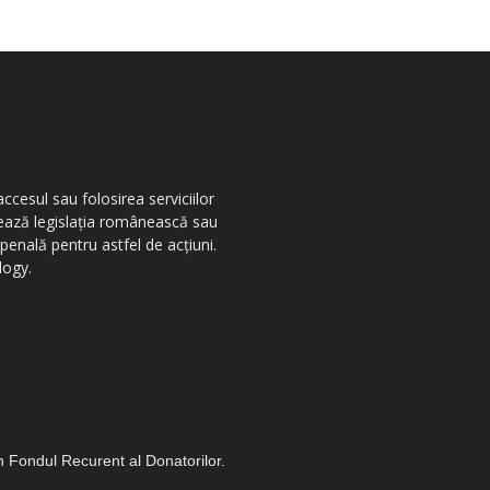
ccesul sau folosirea serviciilor
olează legislația românească sau
penală pentru astfel de acțiuni.
logy.
in Fondul Recurent al Donatorilor.