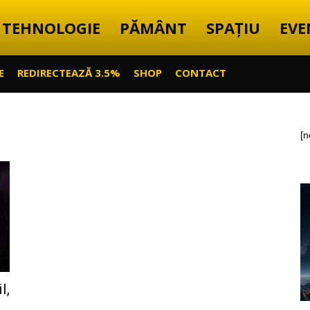
TEHNOLOGIE
PĂMÂNT
SPAȚIU
EVE
E
REDIRECTEAZĂ 3.5%
SHOP
CONTACT
[n
l,