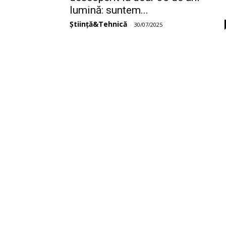
lumină: suntem...
Știință&Tehnică
-
30/07/2025