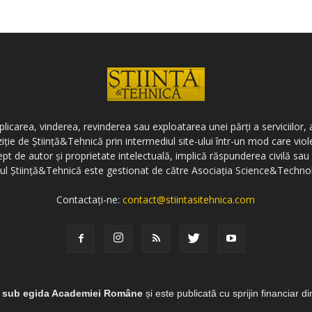
icarea, vinderea, revinderea sau exploatarea unei părți a serviciilor, a
ziție de Știință&Tehnică prin intermediul site-ului într-un mod care vi
ept de autor și proprietate intelectuală, implică răspunderea civilă sau 
-ul Știință&Tehnică este gestionat de către Asociația Science&Techno
Contactați-ne:
contact@stiintasitehnica.com
e sub egida Academiei Române
și este publicată cu sprijin financiar d