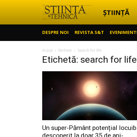
ȘTIINȚĂ
Știință
DESPRE NOI
REVISTA S&T
EVENIMENT
&
Acasă
Etichete
Search for life
Etichetă: search for life
Tehnică
Un super-Pământ potențial locuibi
descoperit la doar 35 de ani-