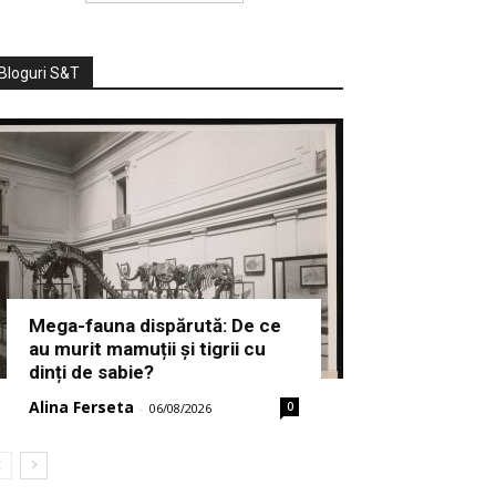
Bloguri S&T
Mega-fauna dispărută: De ce
au murit mamuții și tigrii cu
dinți de sabie?
Alina Ferseta
0
-
06/08/2026