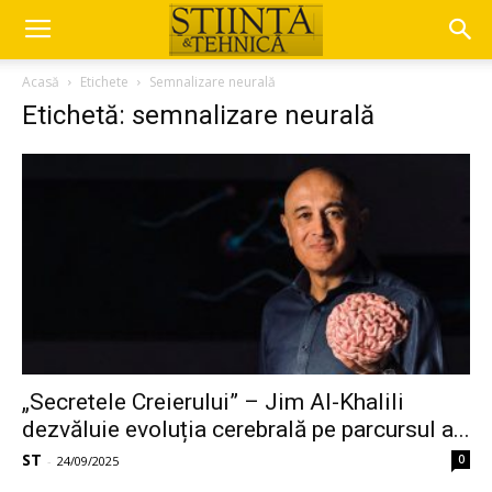
Acasă
Etichete
Semnalizare neurală
Etichetă: semnalizare neurală
„Secretele Creierului” – Jim Al-Khalili
dezvăluie evoluția cerebrală pe parcursul a...
ST
0
-
24/09/2025