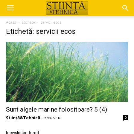
Acasă
Etichete
Servicii ecos
Etichetă: servicii ecos
Sunt algele marine folositoare? 5 (4)
Știință&Tehnică
0
-
27/09/2016
[newsletter_form]