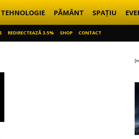
TEHNOLOGIE
PĂMÂNT
SPAȚIU
EVE
E
REDIRECTEAZĂ 3.5%
SHOP
CONTACT
[n
..