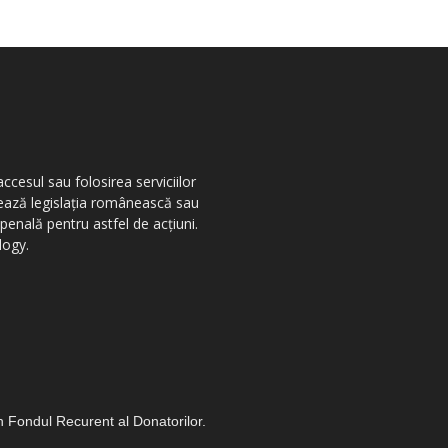
ccesul sau folosirea serviciilor
olează legislația românească sau
penală pentru astfel de acțiuni.
logy.
in Fondul Recurent al Donatorilor.