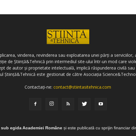
icarea, vinderea, revinderea sau exploatarea unei părți a serviciilor, a
ziție de Știință&Tehnică prin intermediul site-ului într-un mod care vi
ept de autor și proprietate intelectuală, implică răspunderea civilă sau 
-ul Știință&Tehnică este gestionat de către Asociația Science&Techno
Contactați-ne:
contact@stiintasitehnica.com
e sub egida Academiei Române
și este publicată cu sprijin financiar d