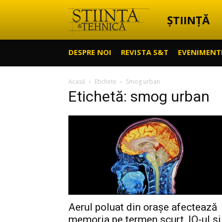
ȘTIINȚĂ
Știință
DESPRE NOI
REVISTA S&T
EVENIMENT
&
Acasă
Etichete
Smog urban
Etichetă: smog urban
Tehnică
Aerul poluat din orașe afectează
memoria pe termen scurt, IQ-ul și.