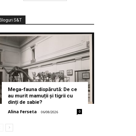
Bloguri S&T
Mega-fauna dispărută: De ce
au murit mamuții și tigrii cu
dinți de sabie?
Alina Ferseta
0
-
06/08/2026