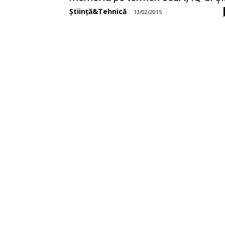
Știință&Tehnică
-
13/02/2015