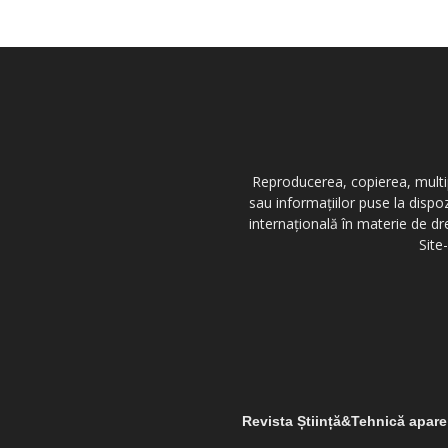
Reproducerea, copierea, multipl
sau informațiilor puse la dispo
internațională în materie de dr
Site
Revista Știință&Tehnică apar