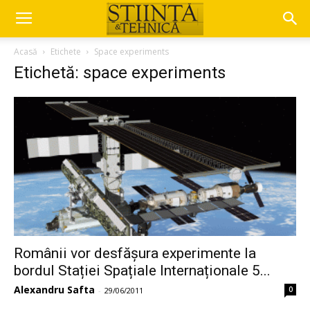
Acasă
Etichete
Space experiments
Etichetă: space experiments
Românii vor desfășura experimente la
bordul Stației Spațiale Internaționale 5...
Alexandru Safta
0
-
29/06/2011