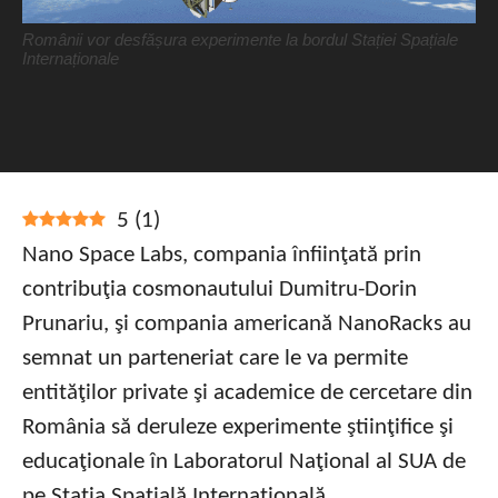
Românii vor desfășura experimente la bordul Stației Spațiale
Internaționale
5
(
1
)
Nano Space Labs, compania înfiinţată prin
contribuţia cosmonautului Dumitru-Dorin
Prunariu, şi compania americană NanoRacks au
semnat un parteneriat care le va permite
entităţilor private şi academice de cercetare din
România să deruleze experimente ştiinţifice şi
educaţionale în Laboratorul Naţional al SUA de
pe Staţia Spaţială Internaţională.