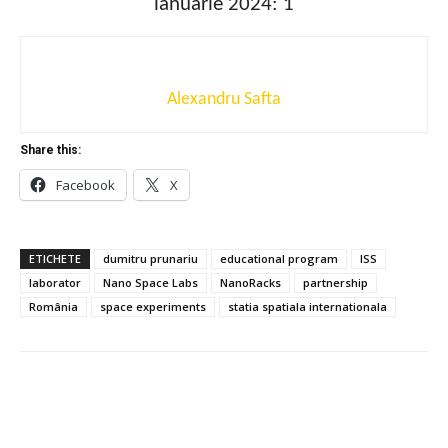
ianuarie 2024:
1
Alexandru Safta
Share this:
Facebook
X
ETICHETE
dumitru prunariu
educational program
ISS
laborator
Nano Space Labs
NanoRacks
partnership
România
space experiments
statia spatiala internationala