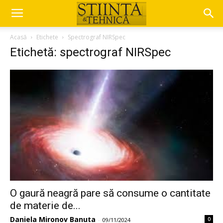
Acasă
Etichete
Spectrograf NIRSpec
Etichetă: spectrograf NIRSpec
O gaură neagră pare să consume o cantitate
de materie de...
Daniela Mironov Banuta
0
-
09/11/2024