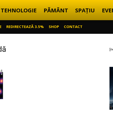
TEHNOLOGIE
PĂMÂNT
SPAȚIU
EVE
E
REDIRECTEAZĂ 3.5%
SHOP
CONTACT
dă
[n