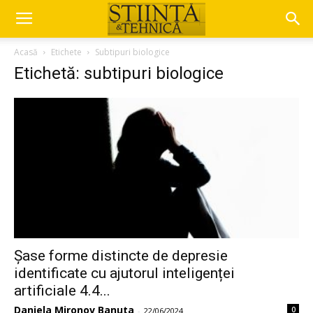
Acasă
Etichete
Subtipuri biologice
Etichetă: subtipuri biologice
Șase forme distincte de depresie
identificate cu ajutorul inteligenței
artificiale 4.4...
Daniela Mironov Banuta
0
-
22/06/2024