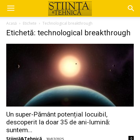
Acasă
Etichete
Technological breakthrough
Etichetă: technological breakthrough
Un super-Pământ potențial locuibil,
descoperit la doar 35 de ani-lumină:
suntem...
Știință&Tehnică
0
-
30/07/2025