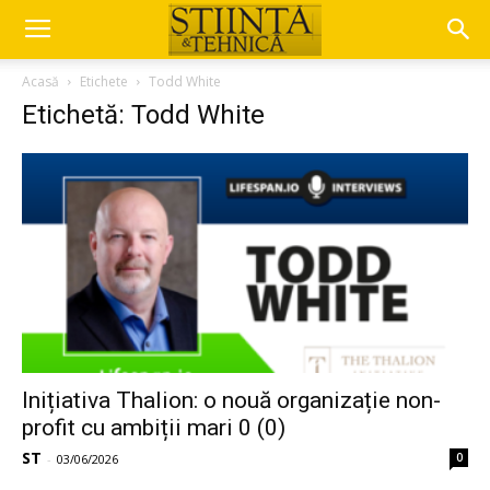
Acasă
Etichete
Todd White
Etichetă: Todd White
Inițiativa Thalion: o nouă organizație non-
profit cu ambiții mari 0 (0)
ST
0
-
03/06/2026