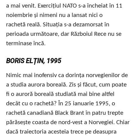
a mai venit. Exercițiul NATO s-a încheiat în 11
noiembrie și nimeni nu a lansat nici o
rachetă reală. Situația s-a dezamorsat în
perioada următoare, dar Războiul Rece nu se
terminase încă.
BORIS ELȚIN, 1995
Nimic mai inofensiv ca dorința norvegienilor de
a studia aurora boreală. Zis și făcut, cum poate
fi o auroră boreală studiată mai bine altfel
decât cu o rachetă? În 25 ianuarie 1995, o
rachetă canadiană Black Brant în patru trepte
părăsește coasta de nord-vest a Norvegiei. Chiar
dacă traiectoria acesteia trece pe deasupra