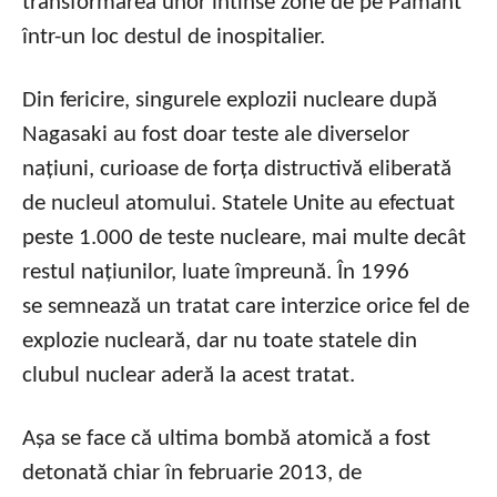
transformarea unor întinse zone de pe Pământ
într-un loc destul de inospitalier.
Din fericire, singurele explozii nucleare după
Nagasaki au fost doar teste ale diverselor
națiuni, curioase de forța distructivă eliberată
de nucleul atomului. Statele Unite au efectuat
peste 1.000 de teste nucleare, mai multe decât
restul națiunilor, luate împreună. În 1996
se semnează un tratat care interzice orice fel de
explozie nucleară, dar nu toate statele din
clubul nuclear aderă la acest tratat.
Așa se face că ultima bombă atomică a fost
detonată chiar în februarie 2013, de