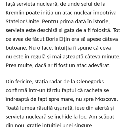
față servieta nucleară, de unde șeful de la
Kremlin poate iniția un atac nuclear împotriva
Statelor Unite. Pentru prima dată în istorie,
servieta este deschisă și gata de a fi folosită. Tot
ce avea de făcut Boris Elțin era să apese câteva
butoane. Nu o face. Intuiția îi spune că ceva
nu este în regulă și mai așteaptă câteva minute.
Prea multe, dacă ar fi fost un atac adevărat.
Din fericire, stația radar de la Olenegorks
confirmă într‑un târziu faptul că racheta se
îndreaptă de fapt spre mare, nu spre Moscova.
Toată lumea răsuflă ușurată, iese din alertă și
servieta nucleară se închide la loc. Am scăpat
din nou, grație intuiției unei singure