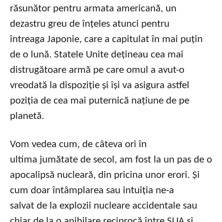
răsunător pentru armata americană, un
dezastru greu de înțeles atunci pentru
întreaga Japonie, care a capitulat în mai puțin
de o lună. Statele Unite dețineau cea mai
distrugătoare armă pe care omul a avut-o
vreodată la dispoziție și își va asigura astfel
poziția de cea mai puternică națiune de pe
planetă.
Vom vedea cum, de câteva ori în
ultima jumătate de secol, am fost la un pas de o
apocalipsă nucleară, din pricina unor erori. Și
cum doar întâmplarea sau intuiția ne-a
salvat de la explozii nucleare accidentale sau
chiar de la o anihilare reciprocă între SUA și