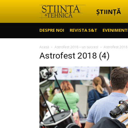
ȘTIINȚĂ
Știință
DESPRE NOI
REVISTA S&T
EVENIMENT
&
Acasă
Astrofest 2018 – un succes!
Astrofest 2018 
Astrofest 2018 (4)
Tehnică