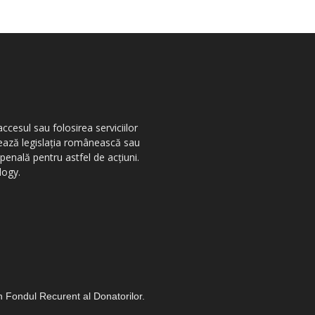
ccesul sau folosirea serviciilor
olează legislația românească sau
penală pentru astfel de acțiuni.
logy.
in Fondul Recurent al Donatorilor.