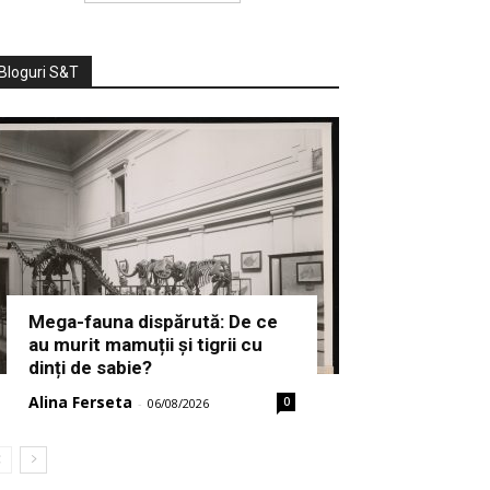
Bloguri S&T
Mega-fauna dispărută: De ce
au murit mamuții și tigrii cu
dinți de sabie?
Alina Ferseta
0
-
06/08/2026