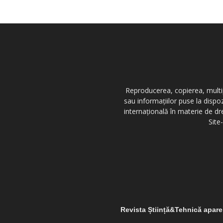
Reproducerea, copierea, multipl
sau informațiilor puse la dispo
internațională în materie de dr
Site
Revista Știință&Tehnică apar