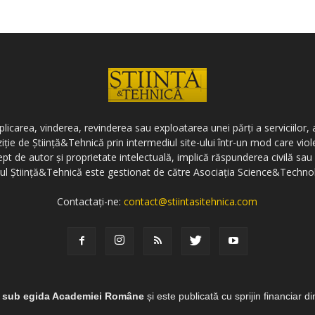
icarea, vinderea, revinderea sau exploatarea unei părți a serviciilor, a
ziție de Știință&Tehnică prin intermediul site-ului într-un mod care vi
ept de autor și proprietate intelectuală, implică răspunderea civilă sau 
-ul Știință&Tehnică este gestionat de către Asociația Science&Techno
Contactați-ne:
contact@stiintasitehnica.com
e sub egida Academiei Române
și este publicată cu sprijin financiar d