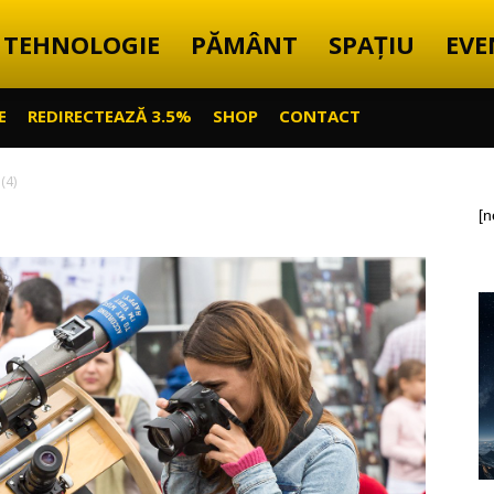
TEHNOLOGIE
PĂMÂNT
SPAȚIU
EVE
E
REDIRECTEAZĂ 3.5%
SHOP
CONTACT
(4)
[n