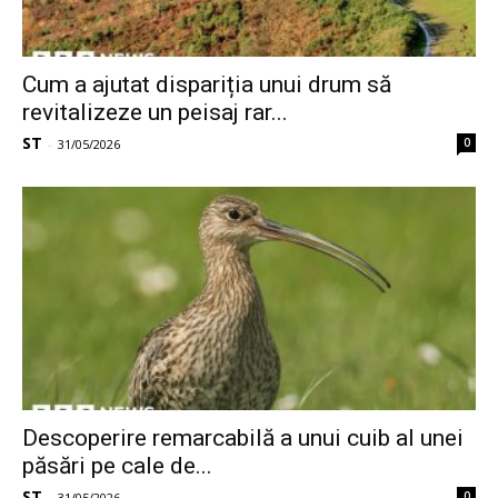
Cum a ajutat dispariția unui drum să
revitalizeze un peisaj rar...
ST
0
-
31/05/2026
Descoperire remarcabilă a unui cuib al unei
păsări pe cale de...
ST
0
-
31/05/2026