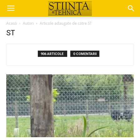
Acasă
Autori
Articole adaugate de către ST
ST
906 ARTICOLE
0 COMENTARII