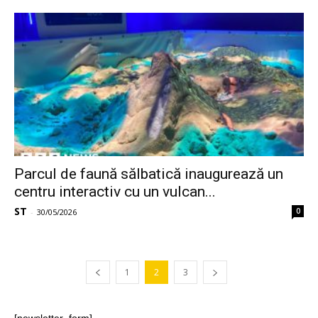
Parcul de faună sălbatică inaugurează un
centru interactiv cu un vulcan...
ST
0
-
30/05/2026
1
2
3
[newsletter_form]