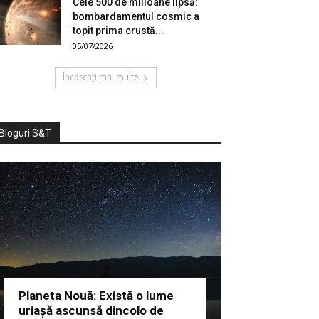
Cele 500 de milioane lipsă:
bombardamentul cosmic a
topit prima crustă...
05/07/2026
Încărcați mai multe
Bloguri S&T
Planeta Nouă: Există o lume
uriașă ascunsă dincolo de