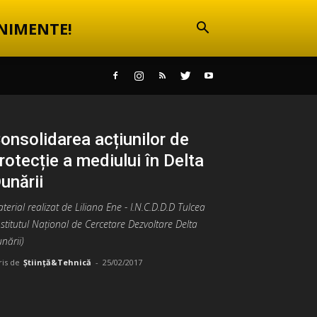
NIMENTE!
onsolidarea acțiunilor de
rotecție a mediului în Delta
unării
terial realizat de Liliana Ene - I.N.C.D.D.D Tulcea
nstitutul Național de Cercetare Dezvoltare Delta
nării)
ris de
Știință&Tehnică
-
25/02/2017