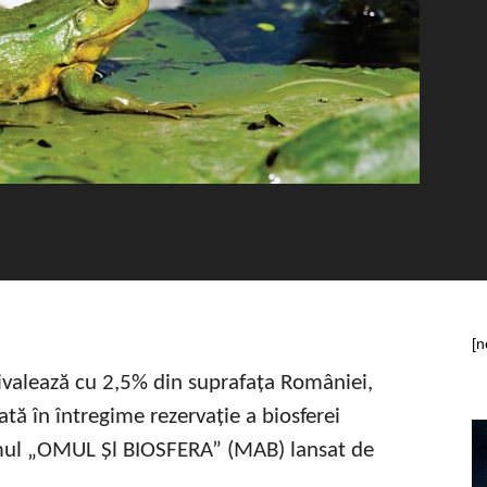
[n
hivalează cu 2,5% din suprafața României,
ată în întregime rezervație a biosferei
amul „OMUL Șl BIOSFERA” (MAB) lansat de