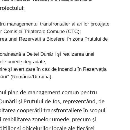
roiectului:
tru managementul transfrontalier al ariilor protejate
lor Comisiei Trilaterale Comune (CTC);
area unei Rezervații a Biosferei în zona Prutului de
ucraineană a Deltei Dunării și realizarea unei
onele umede degradate;
ire și avertizare în caz de incendiu în Rezervația
nării” (România/Ucraina).
ea unui plan de management comun pentru
 Dunării și Prutului de Jos, reprezentând, de
ltarea cooperării transfrontaliere în scopul
și reabilitarea zonelor umede, precum și
ițiilor și obiceiurilor locale ale fiecărei