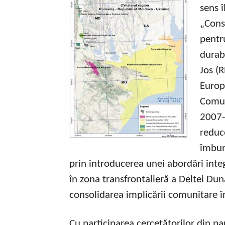
sens î
„Conso
pentru
durabi
Jos (
Europ
Comun
2007-
reduce
îmbună
prin introducerea unei abordări int
în zona transfrontalieră a Deltei Dună
consolidarea implicării comunitare î
Cu participarea cercetătorilor din pa