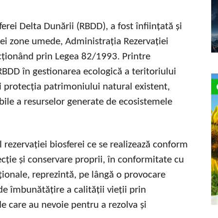
rei Delta Dunării (RBDD), a fost înființată și
tei zone umede, Administrația Rezervației
cționând prin Legea 82/1993. Printre
RBDD în gestionarea ecologică a teritoriului
i protecția patrimoniului natural existent,
bile a resurselor generate de ecosistemele
ezervației biosferei ce se realizează conform
cție și conservare proprii, în conformitate cu
ționale, reprezintă, pe lângă o provocare
 îmbunătățire a calității vieții prin
e care au nevoie pentru a rezolva și