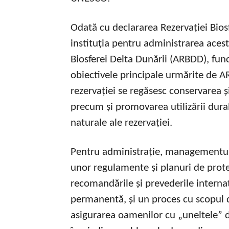
Odată cu declararea Rezervației Biosfe
instituția pentru administrarea aces
Biosferei Delta Dunării (ARBDD), fun
obiectivele principale urmărite de A
rezervației se regăsesc conservarea ș
precum și promovarea utilizării dura
naturale ale rezervației.
Pentru administrație, managementul r
unor regulamente și planuri de prote
recomandările și prevederile interna
permanentă, și un proces cu scopul de
asigurarea oamenilor cu „uneltele” d