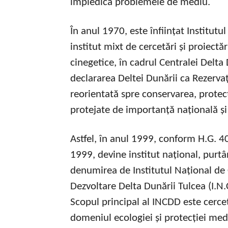
împiedica problemele de mediu.
În anul 1970, este înființat Institutu
institut mixt de cercetări și proiectări
cinegetice, în cadrul Centralei Delt
declararea Deltei Dunării ca Rezervați
reorientată spre conservarea, protecț
protejate de importanță națională și
Astfel, în anul 1999, conform H.G. 
1999, devine institut național, purt
denumirea de Institutul Național de
Dezvoltare Delta Dunării Tulcea (I.N.
Scopul principal al INCDD este cerce
domeniul ecologiei și protecției med