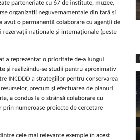
zate parteneriate cu 67 de institute, muzee,
iverse organizații neguvernamentale din țară și
 a avut o permanentă colaborare cu agenții de
 rezervații naționale și internaționale (peste
t a reprezentat o prioritate de-a lungul
te și realizându-se studii pentru aproximativ
ătre INCDDD a strategiilor pentru conservarea
 a resurselor, precum și efectuarea de planuri
te, a condus la o strânsă colaborare cu
or prin numeroase proiecte de cercetare
dintre cele mai relevante exemple în acest