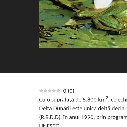
0
(
0
)
2
Cu o suprafață de 5.800 km
, ce ec
Delta Dunării este unica deltă declar
(R.B.D.D), în anul 1990, prin progr
UNESCO.