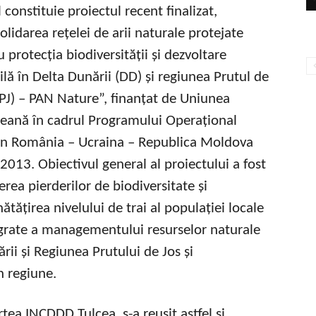
l constituie proiectul recent finalizat,
lidarea rețelei de arii naturale protejate
 protecția biodiversității și dezvoltare
lă în Delta Dunării (DD) și regiunea Prutul de
RPJ) – PAN Nature”, finanțat de Uniunea
eană în cadrul Programului Operațional
 România – Ucraina – Republica Moldova
2013. Obiectivul general al proiectului a fost
rea pierderilor de biodiversitate și
tățirea nivelului de trai al populației locale
egrate a managementului resurselor naturale
rii și Regiunea Prutului de Jos și
n regiune.
rtea INCDDD Tulcea, s-a reușit astfel și