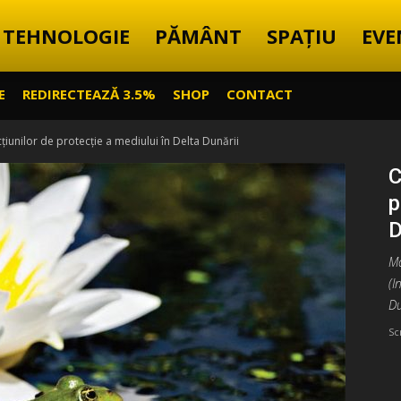
TEHNOLOGIE
PĂMÂNT
SPAȚIU
EVE
E
REDIRECTEAZĂ 3.5%
SHOP
CONTACT
iunilor de protecție a mediului în Delta Dunării
C
p
D
Ma
(I
Du
Sc