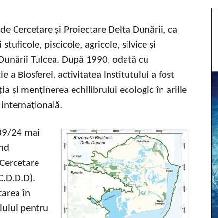
l de Cercetare și Proiectare Delta Dunării, ca
 stuficole, piscicole, agricole, silvice și
a Dunării Tulcea. După 1990, odată cu
e a Biosferei, activitatea institutului a fost
ia și menținerea echilibrului ecologic în ariile
 internațională.
409/24 mai
ând
 Cercetare
C.D.D.D).
tarea în
iului pentru