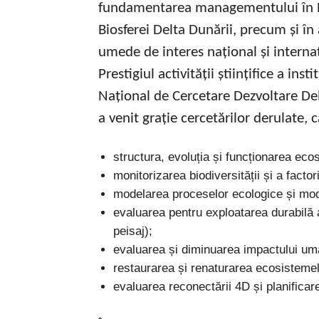
fundamentarea managementului în R
Biosferei Delta Dunării, precum și în
umede de interes național și interna
Prestigiul activității științifice a insti
Național de Cercetare Dezvoltare De
a venit grație cercetărilor derulate,
structura, evoluția și funcționarea ec
monitorizarea biodiversității și a factor
modelarea proceselor ecologice și mod
evaluarea pentru exploatarea durabilă a
peisaj);
evaluarea și diminuarea impactului um
restaurarea și renaturarea ecosistemelo
evaluarea reconectării 4D și planificarea