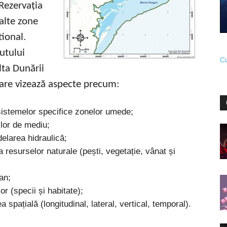
ezervația
 alte zone
tional.
tutului
Cu
lta Dunării
 care vizează aspecte precum:
osistemelor specifice zonelor umede;
ilor de mediu;
elarea hidraulică;
 resurselor naturale (pești, vegetație, vânat și
an;
r (specii și habitate);
 spațială (longitudinal, lateral, vertical, temporal).