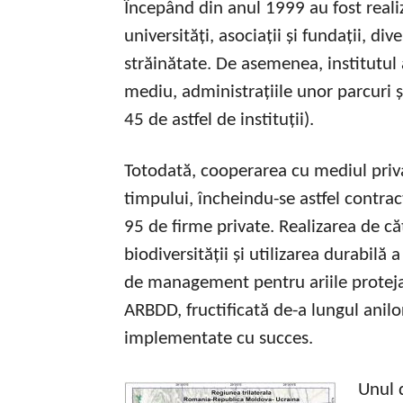
Începând din anul 1999 au fost reali
universități, asociații și fundații, d
străinătate. De asemenea, institutul
mediu, administrațiile unor parcuri și
45 de astfel de instituții).
Totodată, cooperarea cu mediul priva
timpului, încheindu-se astfel contrac
95 de firme private. Realizarea de c
biodiversității și utilizarea durabilă
de management pentru ariile proteja
ARBDD, fructificată de-a lungul anil
implementate cu succes.
Unul 