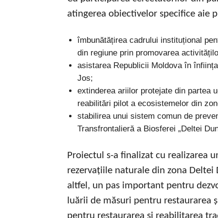
atingerea obiectivelor specifice aie p
îmbunătățirea cadrului instituțional pen
din regiune prin promovarea activități
asistarea Republicii Moldova în înființ
Jos;
extinderea ariilor protejate din partea 
reabilitări pilot a ecosistemelor din z
stabilirea unui sistem comun de preven
Transfrontalieră a Biosferei „Deltei Du
Proiectul s-a finalizat cu realizar
rezervațiile naturale din zona Deltei
altfel, un pas important pentru dezvo
luării de măsuri pentru restaurarea 
pentru restaurarea și reabilitarea trad