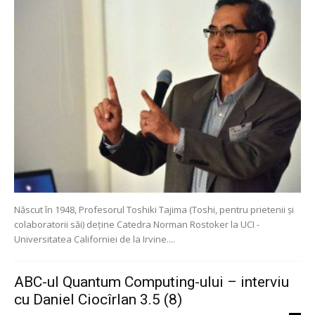
Născut în 1948, Profesorul Toshiki Tajima (Toshi, pentru prietenii și
colaboratorii săi) deține Catedra Norman Rostoker la UCI -
Universitatea Californiei de la Irvine....
ABC-ul Quantum Computing-ului – interviu
cu Daniel Ciocîrlan 3.5 (8)