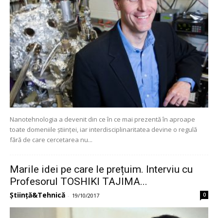
Nanotehnologia a devenit din ce în ce mai prezentă în aproape
toate domeniile științei, iar interdisciplinaritatea devine o regulă
fără de care cercetarea nu...
Marile idei pe care le prețuim. Interviu cu
Profesorul TOSHIKI TAJIMA...
Știință&Tehnică
0
-
19/10/2017