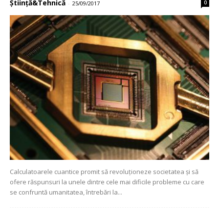
Știință&Tehnică
0
-
25/09/2017
Calculatoarele cuantice promit să revoluționeze societatea și să
ofere răspunsuri la unele dintre cele mai dificile probleme cu care
se confruntă umanitatea, întrebări la...