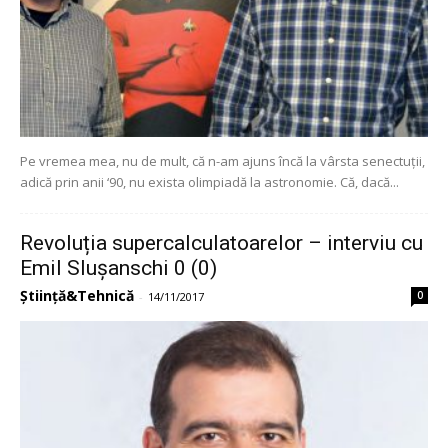
Pe vremea mea, nu de mult, că n-am ajuns încă la vârsta senectuții,
adică prin anii ‘90, nu exista olimpiadă la astronomie. Că, dacă...
Revoluția supercalculatoarelor – interviu cu
Emil Slușanschi 0 (0)
Știință&Tehnică
0
-
14/11/2017