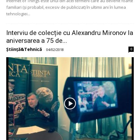
Internet of Things este unul din acei termeni care au devenit foarte
familiari (și probabil, excesiv de publicizat) în ultimii ani în lumea
tehnologiei...
Interviu de colecție cu Alexandru Mironov la
aniversarea a 75 de...
Știință&Tehnică
0
-
04/02/2018