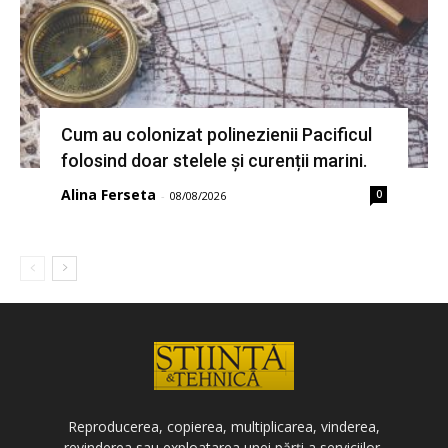
Cum au colonizat polinezienii Pacificul
folosind doar stelele și curenții marini.
Alina Ferseta
0
-
08/08/2026
Reproducerea, copierea, multiplicarea, vinderea,
revinderea sau exploatarea unei părți a serviciilor,