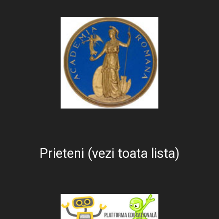
Prieteni (vezi toata lista)