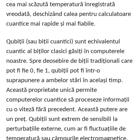
cea mai scăzută temperatură înregistrată
vreodată, deschizând calea pentru calculatoare
cuantice mai rapide și mai fiabile.
Qubiții (sau biții cuantici) sunt echivalentul
cuantic al biților clasici găsiți în computerele
noastre. Spre deosebire de biții tradiționali care
pot fi fie 0, fie 1, qubiții pot fi într-o
suprapunere a ambelor stări în același timp.
Această proprietate unică permite
computerelor cuantice să proceseze informații
cu o viteză fără precedent. Această putere are
un preț. Qubiții sunt extrem de sensibili la
perturbațiile externe, cum ar fi fluctuațiile de
temperatură sau câmpurile electromagnetice.