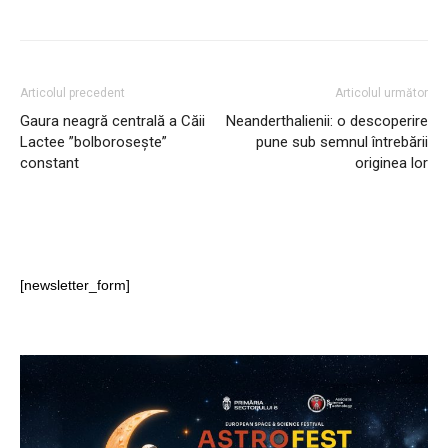
Articolul precedent
Articolul următor
Gaura neagră centrală a Căii
Neanderthalienii: o descoperire
Lactee ”bolborosește”
pune sub semnul întrebării
constant
originea lor
[newsletter_form]