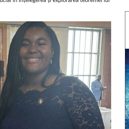
cial în înțelegerea și explorarea teoremei lui