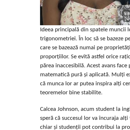
Ideea principală din spatele muncii l
trigonometriei. În loc să se bazeze 
care se bazează numai pe proprietăți
proporțiilor. Se evită astfel orice r
părea inaccesibilă. Acest avans face 
matematică pură și aplicată. Mulți e
că munca lor ar putea inspira alți ce
teoremelor bine stabilite.
Calcea Johnson, acum student la ingi
speră că succesul lor va încuraja alți
chiar și studenții pot contribui la pr