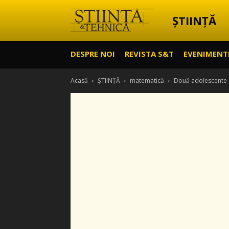
ȘTIINȚĂ
Știință
DESPRE NOI
REVISTA S&T
EVENIMENT
&
Acasă
ȘTIINȚĂ
matematică
Două adolescente a
Tehnică