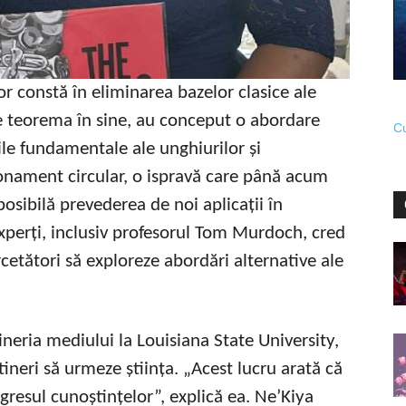
or constă în eliminarea bazelor clasice ale
pe teorema în sine, au conceput o abordare
Cu
le fundamentale ale unghiurilor și
aționament circular, o ispravă care până acum
posibilă prevederea de noi aplicații în
xperți, inclusiv profesorul Tom Murdoch, cred
rcetători să exploreze abordări alternative ale
neria mediului la Louisiana State University,
 tineri să urmeze știința. „Acest lucru arată că
ogresul cunoștințelor”, explică ea. Ne’Kiya