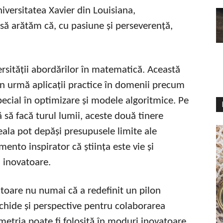
iversitatea Xavier din Louisiana,
să arătăm că, cu pasiune și perseverență,
rsității abordărilor în matematică. Această
in urmă aplicații practice în domenii precum
special în optimizare și modele algoritmice. Pe
să facă turul lumii, aceste două tinere
ala pot depăși presupusele limite ale
ento inspirator că știința este vie și
 inovatoare.
atoare nu numai că a redefinit un pilon
chide și perspective pentru colaborarea
metria poate fi folosită în moduri inovatoare,