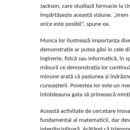
Jackson, care studiază farmacie la Un
împărtășește această viziune. „Vrem 
orice este posibil”, spune ea.
Munca lor ilustrează importanța dive
demonstrație ar putea găsi în cele d
inginerie, fizică sau informatică, în 
măsură ce demonstrația lor continuă 
minune arată că pasiunea și îndrăzne
cunoașterii. Povestea lor este un mem
întotdeauna gata să primească minți
Această activitate de cercetare inov
fundamental al matematicii, dar des
interdisciplinară. Arătând că trigono