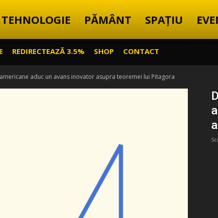
TEHNOLOGIE
PĂMÂNT
SPAȚIU
EVE
E
REDIRECTEAZĂ 3.5%
SHOP
CONTACT
mericane aduc un avans inovator asupra teoremei lui Pitagora
D
a
a
Sc