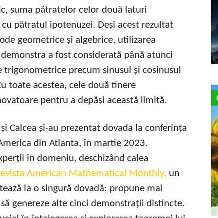
ic, suma pătratelor celor două laturi
cu pătratul ipotenuzei. Deși acest rezultat
ode geometrice și algebrice, utilizarea
l demonstra a fost considerată până atunci
e trigonometrice precum sinusul și cosinusul
 toate acestea, cele două tinere
ovatoare pentru a depăși această limită.
și Calcea și-au prezentat dovada la conferința
America din Atlanta, în martie 2023.
experții în domeniu, deschizând calea
sa revista American Mathematical Monthly,
un
mitează la o singură dovadă: propune mai
să genereze alte cinci demonstrații distincte.