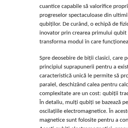
cuantice capabile să valorifice proprie
progreselor spectaculoase din ultimii
qubiților. De curând, o echipă de fiz
inovator prin crearea primului qubit
transforma modul în care funcționea
Spre deosebire de biții clasici, care 
principiul suprapunerii pentru a exis
caracteristică unică le permite să pr
paralel, deschizând calea pentru cal
complexitate are un cost: qubiții trad
În detaliu, mulți qubiți se bazează 
oscilațiile electromagnetice. În ace
magnetice sunt folosite pentru a cont