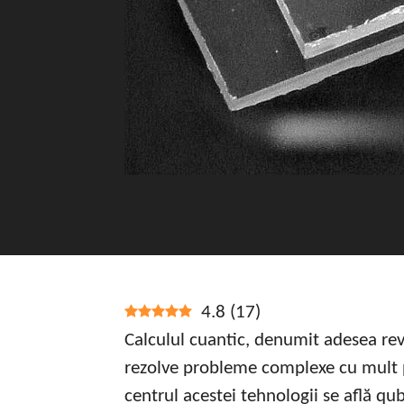
4.8
(
17
)
Calculul cuantic, denumit adesea rev
rezolve probleme complexe cu mult p
centrul acestei tehnologii se află qu