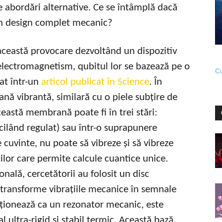
e abordări alternative. Ce se întâmplă dacă
r-un design complet mecanic?
această provocare dezvoltând un dispozitiv
electromagnetism, qubitul lor se bazează pe o
Cu
at într-un
articol publicat în Science
. În
ană vibrantă, similară cu o piele subțire de
ceastă membrană poate fi în trei stări:
oscilând regulat) sau într-o suprapunere
 cuvinte, nu poate să vibreze și să vibreze
ilor care permite calcule cuantice unice.
nală, cercetătorii au folosit un disc
ă transforme vibrațiile mecanice în semnale
 acționează ca un rezonator mecanic, este
 ultra-rigid si stabil termic. Această bază