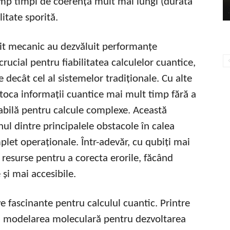
 timp timpi de coerență mult mai lungi (durata
litate sporită.
bit mecanic au dezvăluit performanțe
ucial pentru fiabilitatea calculelor cuantice,
 decât cel al sistemelor tradiționale. Cu alte
toca informații cuantice mai mult timp fără a
tabilă pentru calcule complexe. Această
nul dintre principalele obstacole în calea
plet operaționale. Într-adevăr, cu qubiți mai
e resurse pentru a corecta erorile, făcând
 și mai accesibile.
e fascinante pentru calculul cuantic. Printre
ră modelarea moleculară pentru dezvoltarea