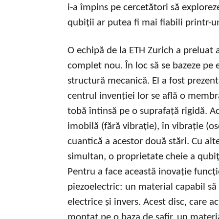
i-a împins pe cercetători să explorez
qubiții ar putea fi mai fiabili print
O echipă de la ETH Zurich a preluat 
complet nou. În loc să se bazeze pe 
structură mecanică. El a fost prezent
centrul invenției lor se află o membr
tobă întinsă pe o suprafață rigidă. A
imobilă (fără vibrație), în vibrație (
cuantică a acestor două stări. Cu alte
simultan, o proprietate cheie a qubiț
Pentru a face această inovație funcțio
piezoelectric: un material capabil s
electrice și invers. Acest disc, care
montat pe o baza de safir, un material