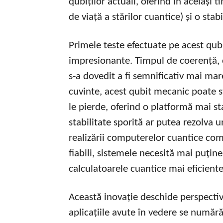
qubiților actuali, oferind în același
de viață a stărilor cuantice) și o stabi
Primele teste efectuate pe acest qu
impresionante. Timpul de coerență, cr
s-a dovedit a fi semnificativ mai mare
cuvinte, acest qubit mecanic poate s
le pierde, oferind o platformă mai s
stabilitate sporită ar putea rezolva u
realizării computerelor cuantice com
fiabili, sistemele necesită mai puțin
calculatoarele cuantice mai eficiente
Această inovație deschide perspectiv
aplicațiile avute în vedere se numă