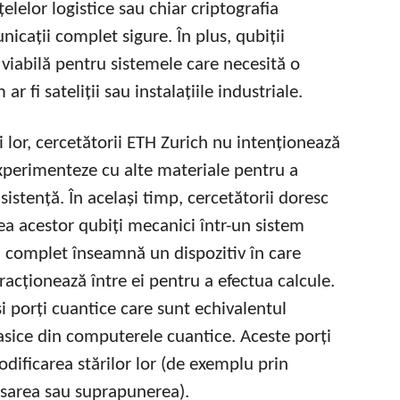
lelor logistice sau chiar criptografia
icații complet sigure. În plus, qubiții
 viabilă pentru sistemele care necesită o
r fi sateliții sau instalațiile industriale.
i lor, cercetătorii ETH Zurich nu intenționează
experimenteze cu alte materiale pentru a
istență. În același timp, cercetătorii doresc
a acestor qubiți mecanici într-un sistem
m complet înseamnă un dispozitiv în care
eracționează între ei pentru a efectua calcule.
si porți cuantice care sunt echivalentul
lasice din computerele cuantice. Aceste porți
dificarea stărilor lor (de exemplu prin
rsarea sau suprapunerea).