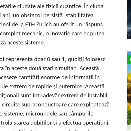
tățile ciudate ale fizicii cuantice. În ciuda
 ani, un obstacol persistă: stabilitatea
icieni de la ETH Zurich au oferit un răspuns
 complet mecanic, o inovație care ar putea
ză aceste sisteme.
pot reprezenta doar 0 sau 1, qubiții folosesc
ta în aceste două stări simultan. Această
oceseze cantități enorme de informații în
cule extrem de rapide și puternice. Această
iționali sunt într-adevăr extrem de instabili.
pe circuite supraconductoare care exploatează
ste sisteme, microundele sau câmpurile
rola starea qubiților și a efectua operațiuni.