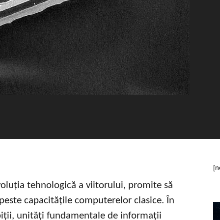
[n
oluția tehnologică a viitorului, promite să
este capacitățile computerelor clasice. În
biții, unități fundamentale de informații