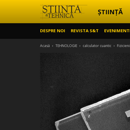
ȘTIINȚĂ
Știință
DESPRE NOI
REVISTA S&T
EVENIMENT
&
Acasă
TEHNOLOGIE
calculator cuantic
Fizicie
Tehnică