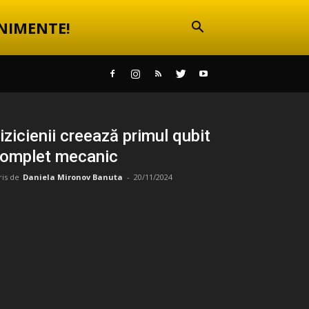
NIMENTE!
izicienii creează primul qubit
omplet mecanic
ris de
Daniela Mironov Banuta
-
20/11/2024