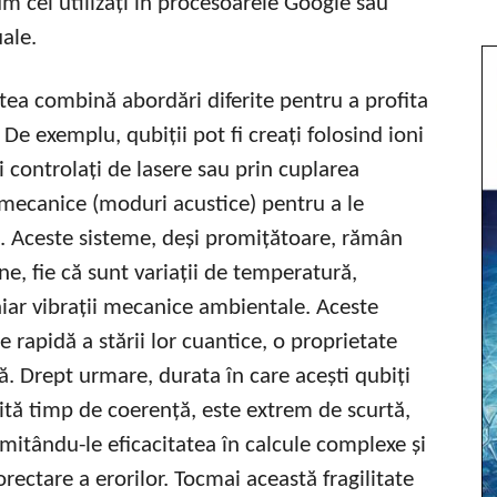
m cei utilizați în procesoarele Google sau
uale.
stea combină abordări diferite pentru a profita
De exemplu, qubiții pot fi creați folosind ioni
 controlați de lasere sau prin cuplarea
i mecanice (moduri acustice) pentru a le
a. Aceste sisteme, deși promițătoare, rămân
rne, fie că sunt variații de temperatură,
iar vibrații mecanice ambientale. Aceste
 rapidă a stării lor cuantice, o proprietate
 Drept urmare, durata în care acești qubiți
mită timp de coerență, este extrem de scurtă,
itându-le eficacitatea în calcule complexe și
rectare a erorilor. Tocmai această fragilitate