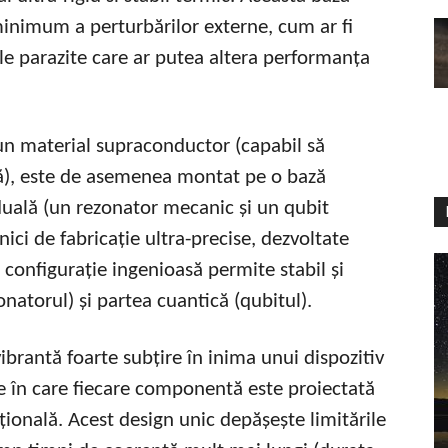
 minimum a perturbărilor externe, cum ar fi
ile parazite care ar putea altera performanța
r-un material supraconductor (capabil să
ță), este de asemenea montat pe o bază
 duală (un rezonator mecanic și un qubit
ici de fabricație ultra-precise, dezvoltate
 configurație ingenioasă permite stabil și
natorul) și partea cuantică (qubitul).
brantă foarte subțire în inima unui dispozitiv
te în care fiecare componentă este proiectată
țională. Acest design unic depășește limitările