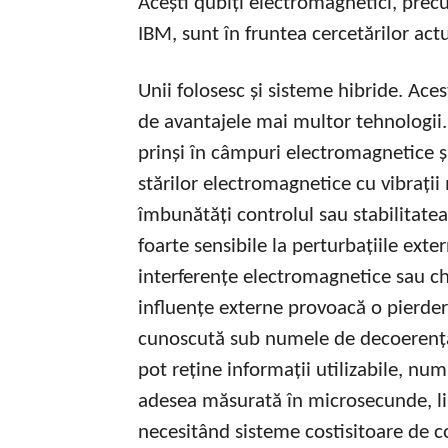
Acești qubiți electromagnetici, precu
IBM, sunt în fruntea cercetărilor act
Unii folosesc și sisteme hibride. Ace
de avantajele mai multor tehnologii. 
prinși în câmpuri electromagnetice și
stărilor electromagnetice cu vibrați
îmbunătăți controlul sau stabilitate
foarte sensibile la perturbațiile exte
interferențe electromagnetice sau ch
influențe externe provoacă o pierdere
cunoscută sub numele de decoerență.
pot reține informații utilizabile, nu
adesea măsurată în microsecunde, lim
necesitând sisteme costisitoare de co