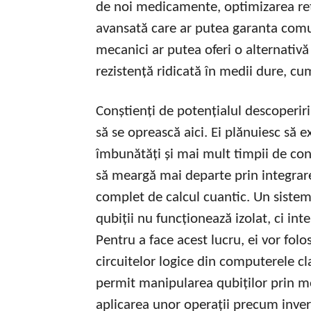
de noi medicamente, optimizarea rețe
avansată care ar putea garanta comun
mecanici ar putea oferi o alternativă
rezistență ridicată în medii dure, cum a
Conștienți de potențialul descoperiri
să se oprească aici. Ei plănuiesc să 
îmbunătăți și mai mult timpii de cons
să meargă mai departe prin integrare
complet de calcul cuantic. Un siste
qubiții nu funcționează izolat, ci int
Pentru a face acest lucru, ei vor folo
circuitelor logice din computerele c
permit manipularea qubiților prin mo
aplicarea unor operații precum inve