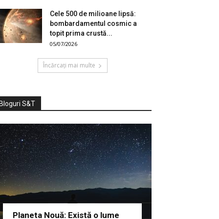
Cele 500 de milioane lipsă:
bombardamentul cosmic a
topit prima crustă...
05/07/2026
Încărcați mai multe
Bloguri S&T
Planeta Nouă: Există o lume