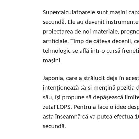
Supercalculatoarele sunt mașini capa
secundă. Ele au devenit instrumente e
proiectarea de noi materiale, progno
artificiale. Timp de câteva decenii, 
tehnologic se află într-o cursă frene
mașini.
Japonia, care a strălucit deja în a
intenționează să-și mențină poziția d
său, își propune să depășească limite
zetaFLOPS. Pentru a face o idee des
asta înseamnă că va putea efectua 1
secundă.