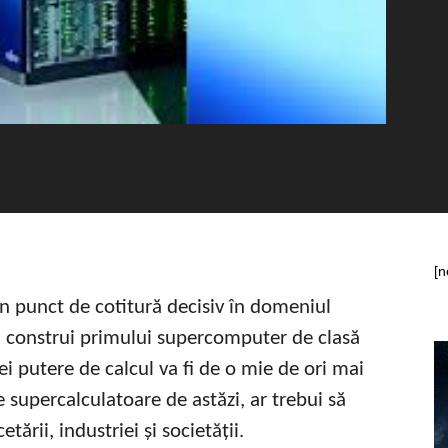
[n
n punct de cotitură decisiv în domeniul
n construi primului supercomputer de clasă
i putere de calcul va fi de o mie de ori mai
 supercalculatoare de astăzi, ar trebui să
ării, industriei și societății.