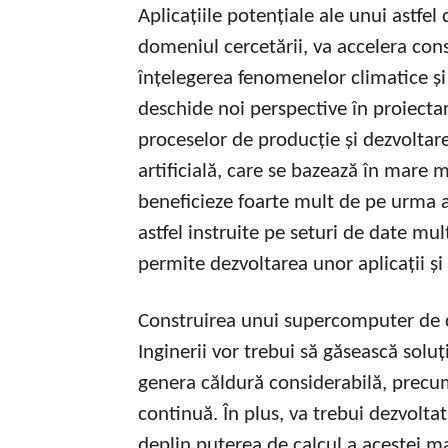
Aplicațiile potențiale ale unui astfe
domeniul cercetării, va accelera co
înțelegerea fenomenelor climatice și 
deschide noi perspective în proiecta
proceselor de producție și dezvoltar
artificială, care se bazează în mare 
beneficieze foarte mult de pe urma a
astfel instruite pe seturi de date mu
permite dezvoltarea unor aplicații și
Construirea unui supercomputer de c
Inginerii vor trebui să găsească soluț
genera căldură considerabilă, precum
continuă. În plus, va trebui dezvolta
deplin puterea de calcul a acestei ma