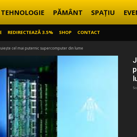
TEHNOLOGIE
PĂMÂNT
SPAȚIU
EVE
E
REDIRECTEAZĂ 3.5%
SHOP
CONTACT
ruiește cel mai puternic supercomputer din lume
J
p
l
Sc