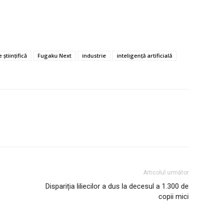
științifică
Fugaku Next
industrie
inteligență artificială
Articolul următor
Dispariția liliecilor a dus la decesul a 1.300 de
copii mici