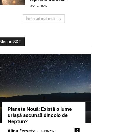
05/07/2026
Încărcați mai multe
Bloguri S&T
Planeta Nouă: Există o lume
uriașă ascunsă dincolo de
Neptun?
Alina Ferseta
0
-
08/08/2026