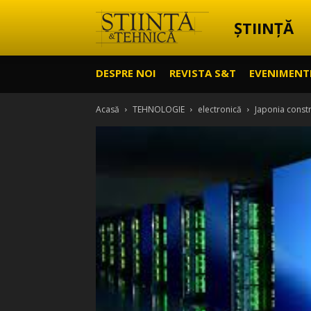
ȘTIINȚĂ
Știință
DESPRE NOI
REVISTA S&T
EVENIMENT
&
Acasă
TEHNOLOGIE
electronică
Japonia const
Tehnică