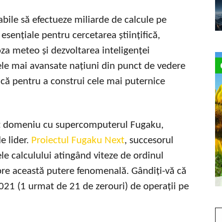
bile să efectueze miliarde de calcule pe
sențiale pentru cercetarea științifică,
za meteo și dezvoltarea inteligenței
cele mai avansate națiuni din punct de vedere
tică pentru a construi cele mai puternice
cest domeniu cu supercomputerul Fugaku,
e lider.
Proiectul Fugaku Next
, succesorul
le calculului atingând viteze de ordinul
pre această putere fenomenală. Gândiți-vă că
021 (1 urmat de 21 de zerouri) de operații pe