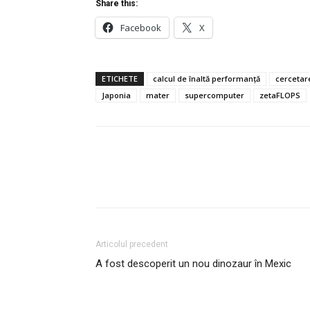
Share this:
Facebook
X
ETICHETE
calcul de înaltă performanță
cercetare 
Japonia
mater
supercomputer
zetaFLOPS
Articolul precedent
A fost descoperit un nou dinozaur în Mexic