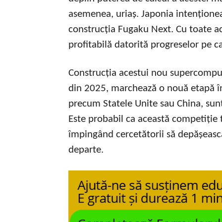
asemenea, uriaș. Japonia intenționea
construcția Fugaku Next. Cu toate ace
profitabilă datorită progreselor pe c
Construcția acestui nou supercomput
din 2025, marchează o nouă etapă în 
precum Statele Unite sau China, sunt
Este probabil ca această competiție t
împingând cercetătorii să depășească 
departe.