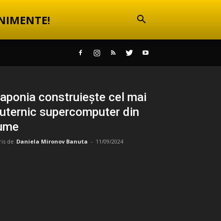
NIMENTE!
aponia construiește cel mai
uternic supercomputer din
ume
ris de
Daniela Mironov Banuta
-
11/09/2024