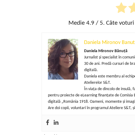
Medie
4.9
/ 5. Câte voturi
Daniela Mironov Banut
Daniela Mironov Bănuță
Jurnalist și specialist în com
30 de ani. Predă cursuri de b
digitală.
Daniela este membru al echipe
Atelierelor S&T.
În viața de dincolo de insulă,
pentru proiecte de eLearning finanțate de Comisia E
digitală „România 1918. Oameni, momente și imagi
Are doi copii, voluntari în programul Ateliere S&T, și 