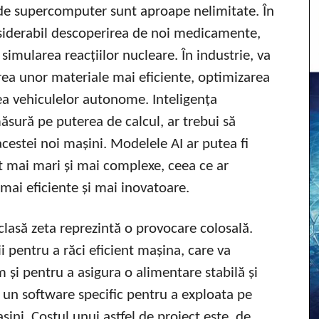
l de supercomputer sunt aproape nelimitate. În
nsiderabil descoperirea de noi medicamente,
simularea reacțiilor nucleare. În industrie, va
rea unor materiale mai eficiente, optimizarea
ea vehiculelor autonome. Inteligența
măsură pe puterea de calcul, ar trebui să
cestei noi mașini. Modelele AI ar putea fi
lt mai mari și mai complexe, ceea ce ar
 mai eficiente și mai inovatoare.
lasă zeta reprezintă o provocare colosală.
ii pentru a răci eficient mașina, care va
 și pentru a asigura o alimentare stabilă și
t un software specific pentru a exploata pe
șini. Costul unui astfel de proiect este, de