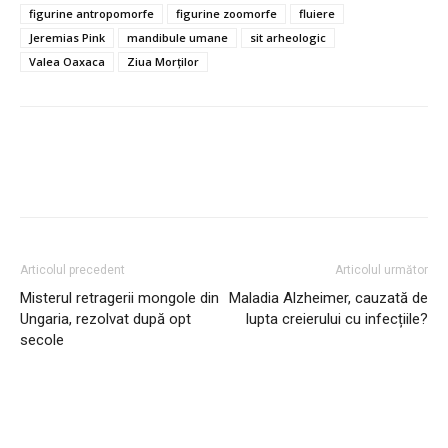
figurine antropomorfe
figurine zoomorfe
fluiere
Jeremias Pink
mandibule umane
sit arheologic
Valea Oaxaca
Ziua Morților
Articolul precedent
Articolul următor
Misterul retragerii mongole din
Maladia Alzheimer, cauzată de
Ungaria, rezolvat după opt
lupta creierului cu infecțiile?
secole