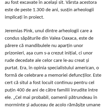
au fost excavate în același sit. Vârsta acestora
este de peste 1.300 de ani, susțin arheologii
implicați în proiect.
Jeremias Pink, unul dintre arheologii care a
condus săpăturile din Valea Oaxaca, este de
părere că mandibulele nu aparțin unor
prizonieri, așa cum s-a crezut inițial, ci unor
rude decedate ale celor care le-au creat și
purtat. Era, în opinia specialistului american, o
formă de celebrare a memoriei defuncților. Este
cert că situl a fost locuit continuu pentru cel
puțin 400 de ani de către familii înrudite între
ele. „Cel mai probabil, oamenii pătrundeau în
morminte și aduceau de acolo rămășițe umane