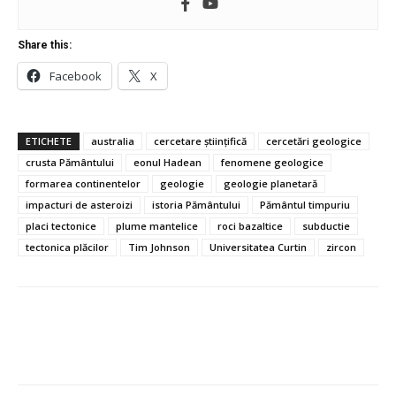
Share this:
Facebook
X
ETICHETE
australia
cercetare științifică
cercetări geologice
crusta Pământului
eonul Hadean
fenomene geologice
formarea continentelor
geologie
geologie planetară
impacturi de asteroizi
istoria Pământului
Pământul timpuriu
placi tectonice
plume mantelice
roci bazaltice
subductie
tectonica plăcilor
Tim Johnson
Universitatea Curtin
zircon