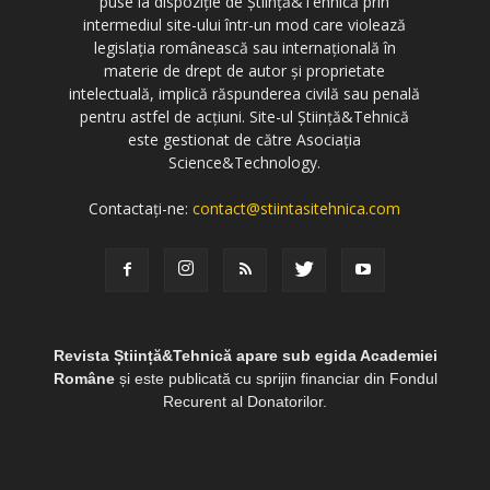
puse la dispoziție de Știință&Tehnică prin
intermediul site-ului într-un mod care violează
legislația românească sau internațională în
materie de drept de autor și proprietate
intelectuală, implică răspunderea civilă sau penală
pentru astfel de acțiuni. Site-ul Știință&Tehnică
este gestionat de către Asociația
Science&Technology.
Contactați-ne:
contact@stiintasitehnica.com
Revista Știință&Tehnică apare sub egida Academiei
Române
și este publicată cu sprijin financiar din Fondul
Recurent al Donatorilor.