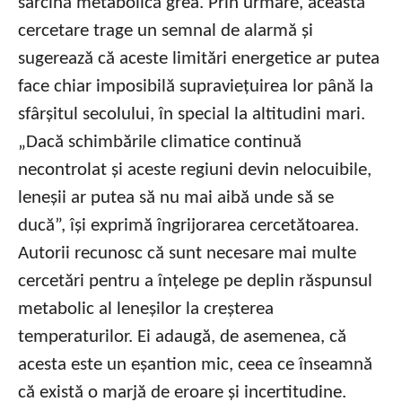
sarcină metabolică grea. Prin urmare, această
cercetare trage un semnal de alarmă și
sugerează că aceste limitări energetice ar putea
face chiar imposibilă supraviețuirea lor până la
sfârșitul secolului, în special la altitudini mari.
„Dacă schimbările climatice continuă
necontrolat și aceste regiuni devin nelocuibile,
leneșii ar putea să nu mai aibă unde să se
ducă”, își exprimă îngrijorarea cercetătoarea.
Autorii recunosc că sunt necesare mai multe
cercetări pentru a înțelege pe deplin răspunsul
metabolic al leneșilor la creșterea
temperaturilor. Ei adaugă, de asemenea, că
acesta este un eșantion mic, ceea ce înseamnă
că există o marjă de eroare și incertitudine.