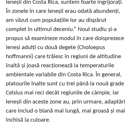
leneșii din Costa Rica, suntem foarte îngrijorați.
În zonele în care leneșii erau odată abundenți,
am văzut cum populațiile lor au dispărut
complet în ultimul deceniu.” Noul studiu și-a
propus să examineze modul în care doisprezece
leneși adulți cu două degete (Choloepus
hoffmanni) care trăiesc în regiuni de altitudine
înaltă și joasă reacționează la temperaturile
ambientale variabile din Costa Rica. În general,
platourile înalte sunt cu trei până la nouă grade
Celsius mai reci decât regiunile de câmpie, iar
leneșii din aceste zone au, prin urmare, adaptări
care includ o blană mai lungă, mai groasă și mai
închisă la culoare.