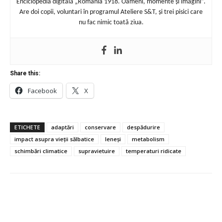
Enciclopedia digitală „România 1918. Oameni, momente și imagini”.
Are doi copii, voluntari în programul Ateliere S&T, și trei pisici care
nu fac nimic toată ziua.
Share this:
Facebook
X
ETICHETE
adaptări
conservare
despădurire
impact asupra vieții sălbatice
leneși
metabolism
schimbări climatice
supravietuire
temperaturi ridicate