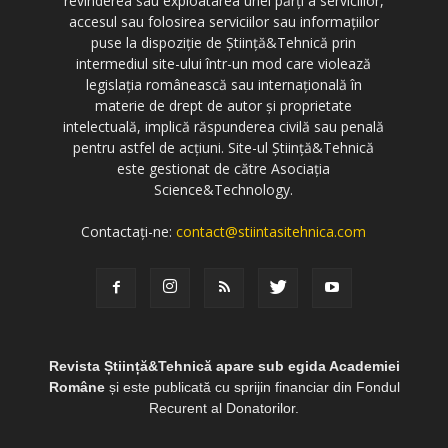
revinderea sau exploatarea unei părți a serviciilor,
accesul sau folosirea serviciilor sau informațiilor
puse la dispoziție de Știință&Tehnică prin
intermediul site-ului într-un mod care violează
legislația românească sau internațională în
materie de drept de autor și proprietate
intelectuală, implică răspunderea civilă sau penală
pentru astfel de acțiuni. Site-ul Știință&Tehnică
este gestionat de către Asociația
Science&Technology.
Contactați-ne:
contact@stiintasitehnica.com
Revista Știință&Tehnică apare sub egida Academiei
Române
și este publicată cu sprijin financiar din Fondul
Recurent al Donatorilor.