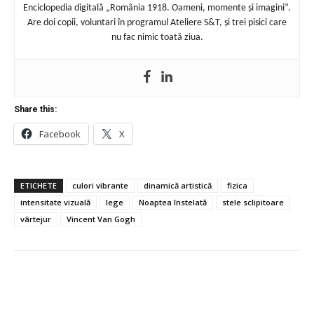
Enciclopedia digitală „România 1918. Oameni, momente și imagini”.
Are doi copii, voluntari în programul Ateliere S&T, și trei pisici care
nu fac nimic toată ziua.
Share this:
Facebook
X
ETICHETE
culori vibrante
dinamică artistică
fizica
intensitate vizuală
lege
Noaptea înstelată
stele sclipitoare
vârtejur
Vincent Van Gogh