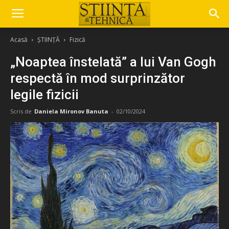
Acasă
ȘTIINȚĂ
Fizică
„Noaptea înstelată” a lui Van Gogh
respectă în mod surprinzător
legile fizicii
Scris de
Daniela Mironov Banuta
-
02/10/2024