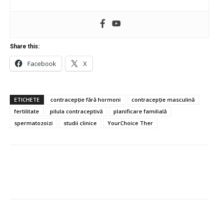
Share this:
Facebook
X
ETICHETE
contracepție fără hormoni
contracepție masculină
fertilitate
pilula contraceptivă
planificare familială
spermatozoizi
studii clinice
YourChoice Ther