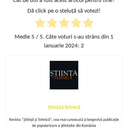
Cât de util a fost acest articol pentru tine?
Dă click pe o steluță să votezi!
Medie
5
/ 5. Câte voturi s-au strâns din 1
ianuarie 2024:
2
Știință&Tehnică
Revista “
Ştiinţă şi Tehnică
“, cea mai cunoscută şi longevivă publicaţie
de popularizare a ştiintelor din România