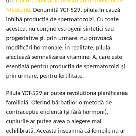
un
articol publicat în revista Communications
Medicine
. Denumită YCT-529, pilula în cauză
inhibă producția de spermatozoizi. Cu toate
acestea, nu conține estrogeni sintetici sau
progestative și, prin urmare, nu provoacă
modificări hormonale. În realitate, pilula
afectează semnalizarea vitaminei A, care este
esențială pentru producția de spermatozoizi și,
prin urmare, pentru fertilitate.
Pilula YCT-529 ar putea revoluționa planificarea
familială. Oferind bărbaților o metodă de
contracepție eficientă (și fără hormoni),
cuplurile ar putea avea o alegere mai
echilibrată. Aceasta înseamnă că femeile nu ar