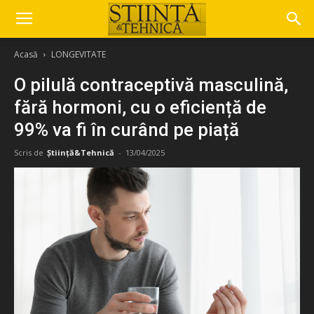
Acasă
LONGEVITATE
O pilulă contraceptivă masculină,
fără hormoni, cu o eficiență de
99% va fi în curând pe piață
Scris de
Știință&Tehnică
-
13/04/2025