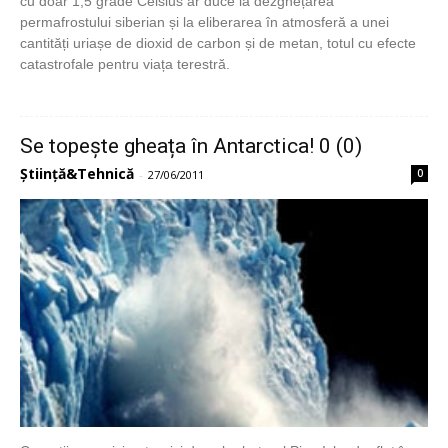
cu doar 1,5 grade Celsius ar duce la dezghețarea
permafrostului siberian și la eliberarea în atmosferă a unei
cantități uriașe de dioxid de carbon și de metan, totul cu efecte
catastrofale pentru viața terestră.
Se topește gheața în Antarctica! 0 (0)
Știință&Tehnică
0
-
27/06/2011