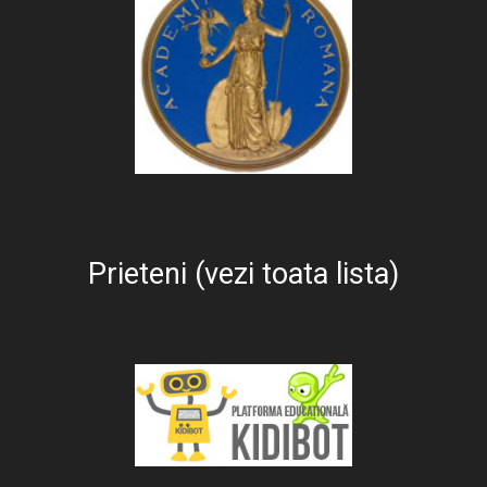
Prieteni (vezi toata lista)