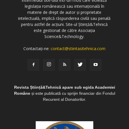
intermediul site-ului într-un mod care violează
legislația românească sau internațională în
materie de drept de autor și proprietate
intelectuală, implică răspunderea civilă sau penală
pentru astfel de acțiuni. Site-ul Știință&Tehnică
este gestionat de către Asociația
Science&Technology.
Contactați-ne:
contact@stiintasitehnica.com
Revista Știință&Tehnică apare sub egida Academiei
Române
și este publicată cu sprijin financiar din Fondul
Recurent al Donatorilor.