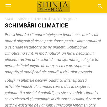
Acasă
PĂMÂNT
Schimbări climatice
Pagina 14
SCHIMBĂRI CLIMATICE
Prin schimbări climatice înțelegem fenomene care ies din
tiparul obișnuit și devin periculoase pentru viața omului și
a celorlalte viețuitoare de pe planetă. Schimbările
climatice nu sunt, în mod natural, un lucru neobișnuit,
planeta trecând prin cicluri de transformare geologice în
perioade îndelungate de timp, ceea ce presupune și
adaptări și modificări ale naturii și ciclurilor acesteia.
Totuși, în ultimele decenii, odată cu intensificarea
activității industriale umane, care a dus la creșterea
galopantă a nivelului poluării, aceste schimbări climatice
se accelerează și amenință să răstoarne echilibrul care ne
asigură existența pe Pământ. Principalul fenomen care