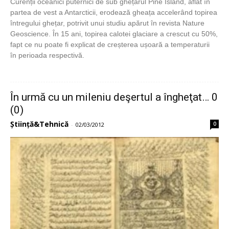
Curenții oceanici puternici de sub ghețarul Pine Island, aflat în
partea de vest a Antarcticii, erodează gheața accelerând topirea
întregului ghețar, potrivit unui studiu apărut în revista Nature
Geoscience. În 15 ani, topirea calotei glaciare a crescut cu 50%,
fapt ce nu poate fi explicat de creșterea ușoară a temperaturii
în perioada respectivă.
În urmă cu un mileniu deşertul a îngheţat… 0
(0)
Știință&Tehnică
0
-
02/03/2012