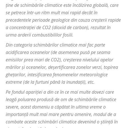
ține de schimbările climatice este încălzirea globală, care
se petrece într-un ritm mult mai rapid decât în
precedentele perioade geologice din cauza creșterii rapide
a concentrației de CO2 (dioxid de carbon), rezultat în
urma arderii combustibililor fosili.
Din categoria schimbărilor climatice mai fac parte
acidificarea oceanelor (de asemenea pusă pe seama
emisiilor prea mari de CO2), creșterea nivelului apelor
mărilor și oceanelor, deșertificarea zonelor verzi, topirea
ghețarilor, intesificarea fenomenelor meteorologice
extreme (de la furtuni până la inundații), etc.
Pe fondul apariției a din ce în ce mai multe dovezi care
leagă poluarea produsă de om de schimbările climatice
severe, acest domeniu a căpătat în ultima vreme o
importanță mult mai mare pentru omenire, modul de a
combate aceste schimbări climatice devenind o știință în