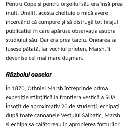
Pentru Cope și pentru orgoliul său era însă prea
mult. Umilit, acesta cheltuie o mică avere
încercând că cumpere și să distrugă tot tirajul
publicației în care apăruse observația asupra
studiului său. Dar era prea târziu. Onoarea sa
fusese pătată, iar vechiul prieten, Marsh, îi
devenise cel mai mare dușman.
Războiul oaselor
În 1870, Othniel Marsh întreprinde prima
expediție științifică la frontiera vestică a SUA.
Însoțit de aproximativ 20 de studenți, echipați
după toate canoanele Vestului Sălbatic, Marsh
și echipa sa călătoreau în apropierea forturilor