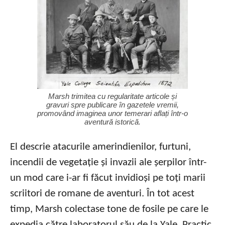
Marsh trimitea cu regularitate articole și
gravuri spre publicare în gazetele vremii,
promovând imaginea unor temerari aflați într-o
aventură istorică.
El descrie atacurile amerindienilor, furtuni,
incendii de vegetație și invazii ale șerpilor într-
un mod care i-ar fi făcut invidioși pe toți marii
scriitori de romane de aventuri. În tot acest
timp, Marsh colectase tone de fosile pe care le
expedia către laboratorul său de la Yale. Practic,