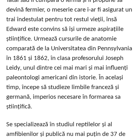
Tatăl său îi cumpără o fermă și îi propune să
devină fermier, o meserie care i-ar fi asigurat un
trai îndestulat pentru tot restul vieții, însă
Edward este convins să își urmeze aspirațiile
științifice. Urmează cursurile de anatomie
comparată de la Universitatea din Pennsylvania
în 1861 și 1862, în clasa profesorului Joseph
Leidy, unul dintre cei mai mari și mai influenți
paleontologi americani din istorie. În același
timp, începe să studieze limbile franceză și
germană, imperios necesare în formarea sa
științifică.
Se specializează în studiul reptilelor și al
amfibienilor și publică nu mai puțin de 37 de