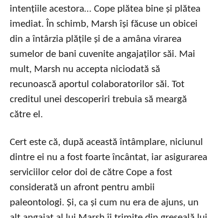
intențiile acestora… Cope plătea bine și plătea
imediat. În schimb, Marsh își făcuse un obicei
din a întârzia plățile și de a amâna virarea
sumelor de bani cuvenite angajaților săi. Mai
mult, Marsh nu accepta niciodată să
recunoască aportul colaboratorilor săi. Tot
creditul unei descoperiri trebuia să meargă
către el.
Cert este că, după această întâmplare, niciunul
dintre ei nu a fost foarte încântat, iar asigurarea
serviciilor celor doi de către Cope a fost
considerată un afront pentru ambii
paleontologi. Și, ca și cum nu era de ajuns, un
alt angajat al lui Marsh îi trimite din greșeală lui