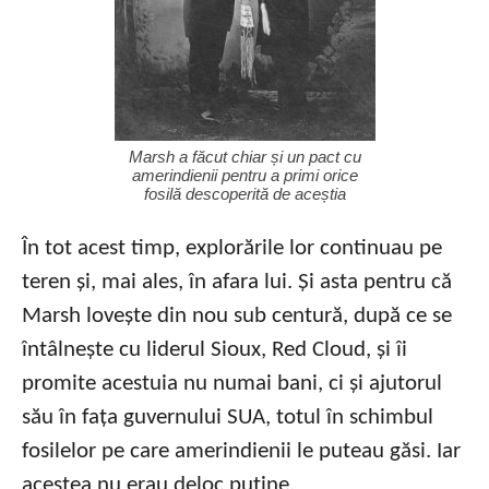
Marsh a făcut chiar și un pact cu
amerindienii pentru a primi orice
fosilă descoperită de aceștia
În tot acest timp, explorările lor continuau pe
teren și, mai ales, în afara lui. Și asta pentru că
Marsh lovește din nou sub centură, după ce se
întâlnește cu liderul Sioux, Red Cloud, și îi
promite acestuia nu numai bani, ci și ajutorul
său în fața guvernului SUA, totul în schimbul
fosilelor pe care amerindienii le puteau găsi. Iar
acestea nu erau deloc puține.