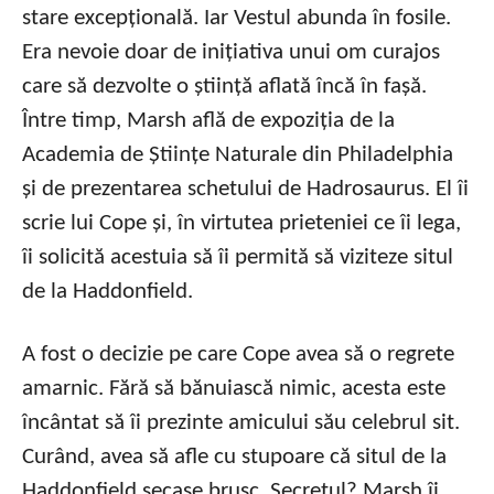
stare excepțională. Iar Vestul abunda în fosile.
Era nevoie doar de inițiativa unui om curajos
care să dezvolte o știință aflată încă în fașă.
Între timp, Marsh află de expoziția de la
Academia de Științe Naturale din Philadelphia
și de prezentarea schetului de Hadrosaurus. El îi
scrie lui Cope și, în virtutea prieteniei ce îi lega,
îi solicită acestuia să îi permită să viziteze situl
de la Haddonfield.
A fost o decizie pe care Cope avea să o regrete
amarnic. Fără să bănuiască nimic, acesta este
încântat să îi prezinte amicului său celebrul sit.
Curând, avea să afle cu stupoare că situl de la
Haddonfield secase brusc. Secretul? Marsh îi