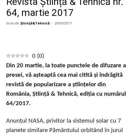
Revista Știință & Tehnică nr.
64, martie 2017
Scris de
Știință&Tehnică
-
20/03/2017
0
(
0
)
Din 20 martie, la toate punctele de difuzare a
presei, vă așteaptă cea mai citită și îndrăgită
revistă de popularizare a științelor din
România, Știință & Tehnică, ediția cu numărul
64/2017.
Anunțul NASA, privitor la sistemul solar cu 7
planete similare Pământului orbitând în jurul