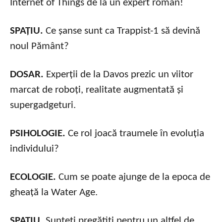
Internet of Things de la un expert român!
SPAȚIU.
Ce șanse sunt ca Trappist-1 să devină
noul Pământ?
DOSAR.
Experții de la Davos prezic un viitor
marcat de roboți, realitate augmentată și
supergadgeturi.
PSIHOLOGIE.
Ce rol joacă traumele în evoluția
individului?
ECOLOGIE.
Cum se poate ajunge de la epoca de
gheață la Water Age.
SPAȚIU.
Sunteți pregătiți pentru un altfel de