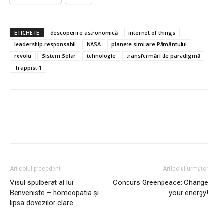
ETICHETE
descoperire astronomică
internet of things
leadership responsabil
NASA
planete similare Pământului
revolu
Sistem Solar
tehnologie
transformări de paradigmă
Trappist-1
Articolul precedent
Articolul următor
Visul spulberat al lui
Concurs Greenpeace: Change
Benveniste – homeopatia și
your energy!
lipsa dovezilor clare