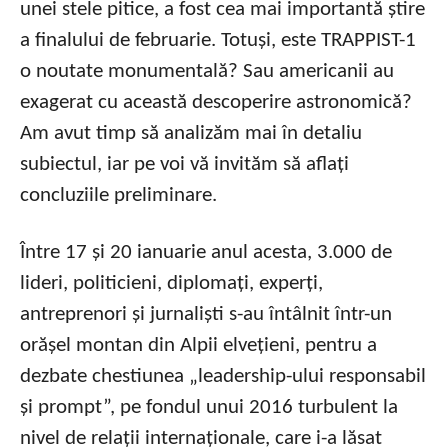
unei stele pitice, a fost cea mai importantă știre
a finalului de februarie. Totuși, este TRAPPIST-1
o noutate monumentală? Sau americanii au
exagerat cu această descoperire astronomică?
Am avut timp să analizăm mai în detaliu
subiectul, iar pe voi vă invităm să aflați
concluziile preliminare.
Între 17 și 20 ianuarie anul acesta, 3.000 de
lideri, politicieni, diplomați, experți,
antreprenori și jurnaliști s-au întâlnit într-un
orășel montan din Alpii elvețieni, pentru a
dezbate chestiunea „leadership-ului responsabil
și prompt”, pe fondul unui 2016 turbulent la
nivel de relații internaționale, care i-a lăsat