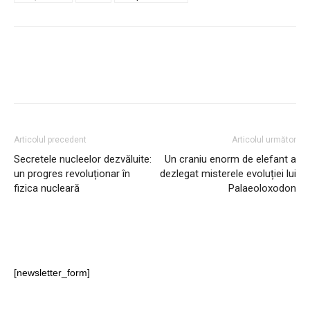
Articolul precedent
Articolul următor
Secretele nucleelor dezvăluite:
Un craniu enorm de elefant a
un progres revoluționar în
dezlegat misterele evoluției lui
fizica nucleară
Palaeoloxodon
[newsletter_form]