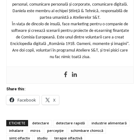
personal, comunicare personală și corporate, comunicare digitală.
Daniela este membru al echipei Știință & Tehnică, responsabilă de
partea umanistă a Atelierelor S&T.
În viața de dincolo de insulă, face marketing pentru o companie de
software și creează scenarii pentru proiecte de eLearning finanțate
de Comisia Europeană. Este unul dintre voluntarii care a creat
Enciclopedia digitală „România 1918. Oameni, momente și imagini”.
Are doi copii, voluntari în programul Ateliere S&T, și trei pisici care
nu fac nimic toată ziua.
Share this:
Facebook
X
ETICHETE
detectare
detectare rapidă
industrie alimentară
inhalare
miros
percepție
schimbare chimică
simț olfactiv
studiu
terapie olfactivă