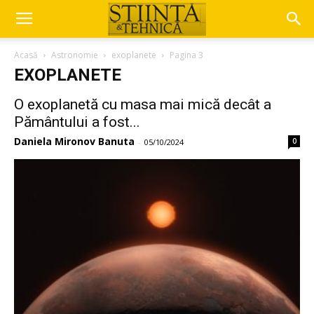
Acasă
Astronomie
exoplanete
Pagina 3
EXOPLANETE
O exoplanetă cu masa mai mică decât a
Pământului a fost...
Daniela Mironov Banuta
0
-
05/10/2024