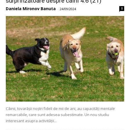
surprinzătoare despre câini 4.6 (21)
Daniela Mironov Banuta
0
-
24/09/2024
Câinii, tovarășii noștri fideli de mii de ani, au capacități mentale
remarcabile, care sunt adesea subestimate. Un nou studiu
interesant asupra activității...