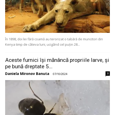
În 1898, doi lei fără coamă au terorizat o tabără de muncitori din
Kenya timp de câteva luni, ucigând cel puțin 28...
Aceste furnici își mănâncă propriile larve, și
pe bună dreptate 5...
Daniela Mironov Banuta
0
-
07/10/2024