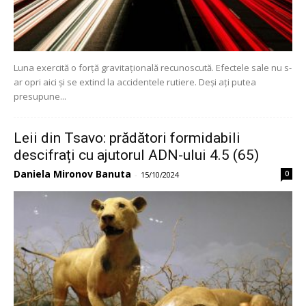
Luna exercită o forță gravitațională recunoscută. Efectele sale nu s-
ar opri aici și se extind la accidentele rutiere. Deși ați putea
presupune...
Leii din Tsavo: prădători formidabili
descifrați cu ajutorul ADN-ului 4.5 (65)
Daniela Mironov Banuta
0
-
15/10/2024