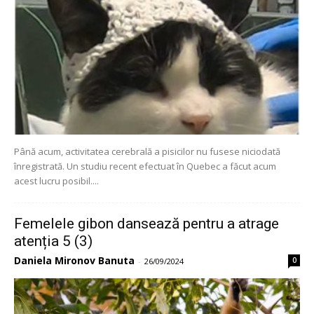
Până acum, activitatea cerebrală a pisicilor nu fusese niciodată
înregistrată. Un studiu recent efectuat în Quebec a făcut acum
acest lucru posibil....
Femelele gibon dansează pentru a atrage
atenția 5 (3)
Daniela Mironov Banuta
0
-
26/09/2024