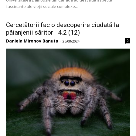
Universitatea Dalhousie din Canada au dezvăluit aspecte
fascinante ale vieții sociale complexe...
Cercetătorii fac o descoperire ciudată la
păianjenii săritori 4.2 (12)
Daniela Mironov Banuta
0
-
26/08/2024