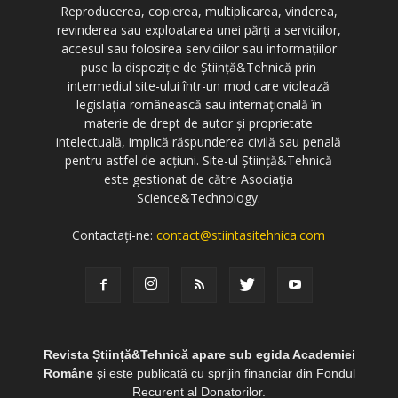
Reproducerea, copierea, multiplicarea, vinderea,
revinderea sau exploatarea unei părți a serviciilor,
accesul sau folosirea serviciilor sau informațiilor
puse la dispoziție de Știință&Tehnică prin
intermediul site-ului într-un mod care violează
legislația românească sau internațională în
materie de drept de autor și proprietate
intelectuală, implică răspunderea civilă sau penală
pentru astfel de acțiuni. Site-ul Știință&Tehnică
este gestionat de către Asociația
Science&Technology.
Contactați-ne:
contact@stiintasitehnica.com
Revista Știință&Tehnică apare sub egida Academiei
Române
și este publicată cu sprijin financiar din Fondul
Recurent al Donatorilor.