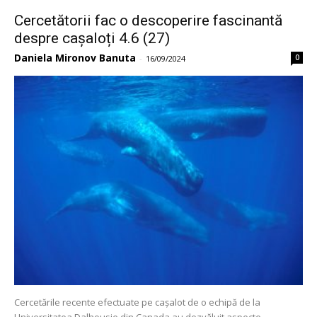
Cercetătorii fac o descoperire fascinantă
despre cașaloți 4.6 (27)
Daniela Mironov Banuta
0
-
16/09/2024
Cercetările recente efectuate pe cașalot de o echipă de la