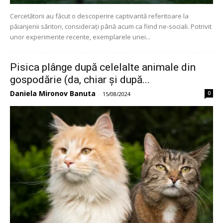
Cercetătorii au făcut o descoperire captivantă referitoare la
păianjenii săritori, considerați până acum ca fiind ne-sociali. Potrivit
unor experimente recente, exemplarele unei...
Pisica plânge după celelalte animale din
gospodărie (da, chiar și după...
Daniela Mironov Banuta
0
-
15/08/2024