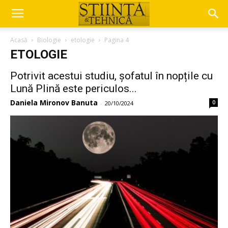
Acasă
Biologie
etologie
Pagina 4
ETOLOGIE
Potrivit acestui studiu, șofatul în nopțile cu
Lună Plină este periculos...
Daniela Mironov Banuta
0
-
20/10/2024