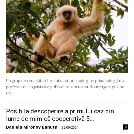
Un grup de cercetători format dintr-un zoolog, un primatolog și un
profesor de lingvistică a publicat recent un studiu intrigant privind
un...
Posibila descoperire a primului caz din
lume de mimică cooperativă 5...
Daniela Mironov Banuta
0
-
25/09/2024