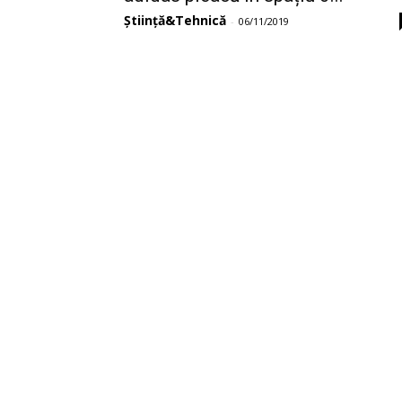
Știință&Tehnică
-
06/11/2019