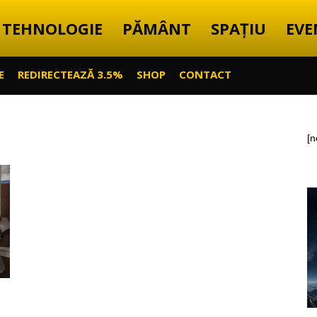
TEHNOLOGIE
PĂMÂNT
SPAȚIU
EVE
E
REDIRECTEAZĂ 3.5%
SHOP
CONTACT
[n