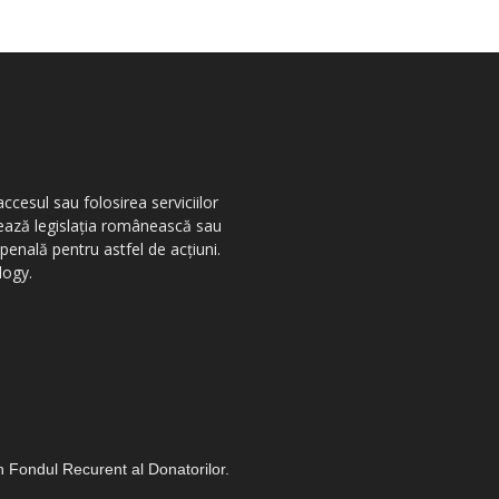
ccesul sau folosirea serviciilor
olează legislația românească sau
penală pentru astfel de acțiuni.
logy.
in Fondul Recurent al Donatorilor.