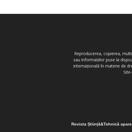
Reproducerea, copierea, multipl
sau informațiilor puse la dispo
internațională în materie de dr
Site
Revista Știință&Tehnică apar