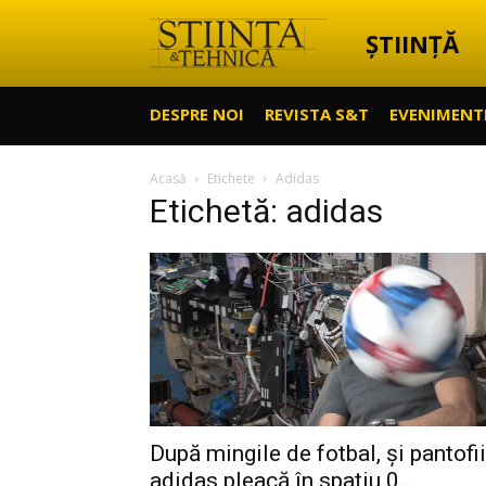
ȘTIINȚĂ
Știință
DESPRE NOI
REVISTA S&T
EVENIMENT
&
Acasă
Etichete
Adidas
Etichetă: adidas
Tehnică
După mingile de fotbal, și pantofii
adidas pleacă în spațiu 0...