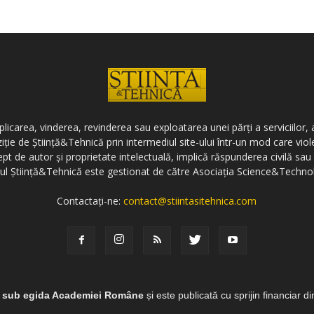
icarea, vinderea, revinderea sau exploatarea unei părți a serviciilor, a
ziție de Știință&Tehnică prin intermediul site-ului într-un mod care vi
ept de autor și proprietate intelectuală, implică răspunderea civilă sau 
-ul Știință&Tehnică este gestionat de către Asociația Science&Techno
Contactați-ne:
contact@stiintasitehnica.com
e sub egida Academiei Române
și este publicată cu sprijin financiar d