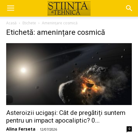
Acasă
Etichete
Amenințare cosmică
Etichetă: amenințare cosmică
Asteroizii ucigași: Cât de pregătiți suntem
pentru un impact apocaliptic? 0...
Alina Ferseta
0
-
12/07/2026