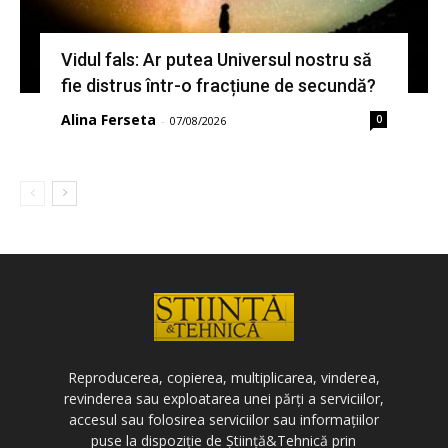
Vidul fals: Ar putea Universul nostru să
fie distrus într-o fracțiune de secundă?
Alina Ferseta
0
-
07/08/2026
Reproducerea, copierea, multiplicarea, vinderea,
revinderea sau exploatarea unei părți a serviciilor,
accesul sau folosirea serviciilor sau informațiilor
puse la dispoziție de Știință&Tehnică prin