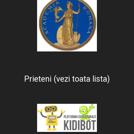
Prieteni (vezi toata lista)