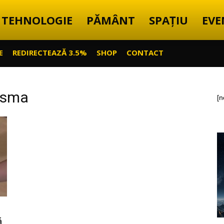
TEHNOLOGIE
PĂMÂNT
SPAȚIU
EVE
E
REDIRECTEAZĂ 3.5%
SHOP
CONTACT
rasma
[n
ă