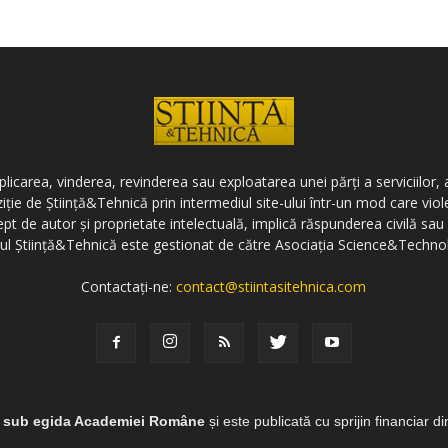
icarea, vinderea, revinderea sau exploatarea unei părți a serviciilor, a
ziție de Știință&Tehnică prin intermediul site-ului într-un mod care vi
ept de autor și proprietate intelectuală, implică răspunderea civilă sau 
-ul Știință&Tehnică este gestionat de către Asociația Science&Techno
Contactați-ne:
contact@stiintasitehnica.com
e sub egida Academiei Române
și este publicată cu sprijin financiar d