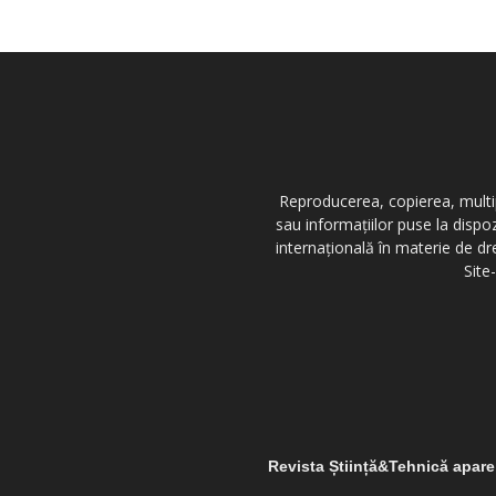
Reproducerea, copierea, multipl
sau informațiilor puse la dispo
internațională în materie de dr
Site
Revista Știință&Tehnică apar