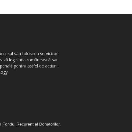
ccesul sau folosirea serviciilor
olează legislația românească sau
penală pentru astfel de acțiuni.
logy.
in Fondul Recurent al Donatorilor.