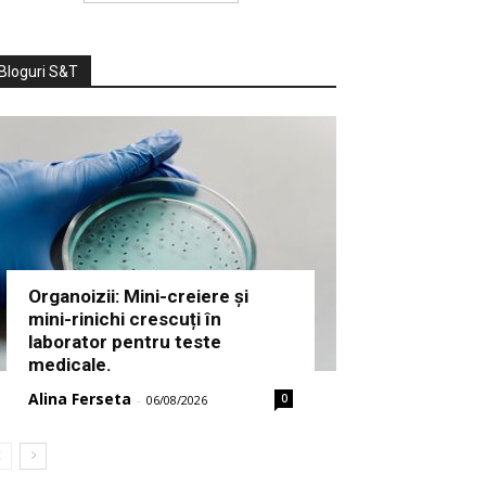
Bloguri S&T
Organoizii: Mini-creiere și
mini-rinichi crescuți în
laborator pentru teste
medicale.
Alina Ferseta
0
-
06/08/2026