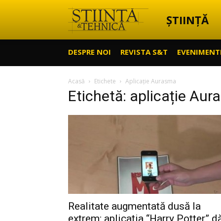
ȘTIINȚĂ
Știință
DESPRE NOI
REVISTA S&T
EVENIMENT
&
Acasă
Etichete
Aplicație Aurasma
Etichetă: aplicație Au
Tehnică
Realitate augmentată dusă la
extrem: aplicația “Harry Potter” d