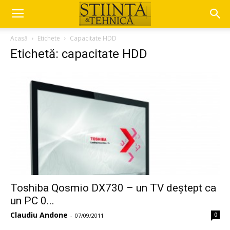
Acasă
Etichete
Capacitate HDD
Etichetă: capacitate HDD
Toshiba Qosmio DX730 – un TV deștept ca
un PC 0...
Claudiu Andone
0
-
07/09/2011