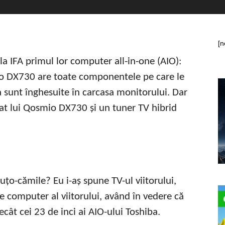
[n
la IFA primul lor computer all-in-one (AIO):
o DX730 are toate componentele pe care le
a sunt înghesuite în carcasa monitorului. Dar
tat lui Qosmio DX730 și un tuner TV hibrid
țo-cămile? Eu i-aș spune TV-ul viitorului,
a de computer al viitorului, având în vedere că
ecât cei 23 de inci ai AIO-ului Toshiba.