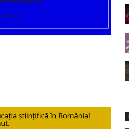
lecomandă infraroșu
(64 bit)