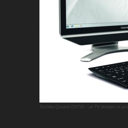
Toshiba Qosmio DX730 – un TV deștept ca un