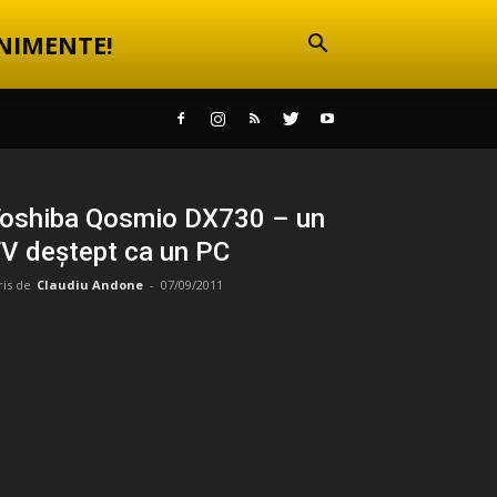
NIMENTE!
oshiba Qosmio DX730 – un
V deștept ca un PC
ris de
Claudiu Andone
-
07/09/2011