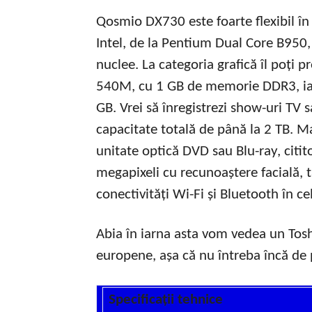
Qosmio DX730 este foarte flexibil în 
Intel, de la Pentium Dual Core B950,
nuclee. La categoria grafică îl poți
540M, cu 1 GB de memorie DDR3, i
GB. Vrei să înregistrezi show-uri TV s
capacitate totală de până la 2 TB. M
unitate optică DVD sau Blu-ray, citi
megapixeli cu recunoaștere facială, 
conectivități Wi-Fi și Bluetooth în ce
Abia în iarna asta vom vedea un To
europene, așa că nu întreba încă de 
Specificații tehnice