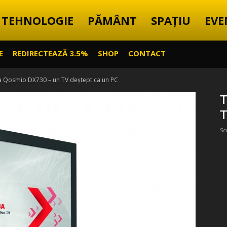
TEHNOLOGIE
PĂMÂNT
SPAȚIU
EVE
E
REDIRECTEAZĂ 3.5%
SHOP
CONTACT
 Qosmio DX730 – un TV deștept ca un PC
T
T
Sc