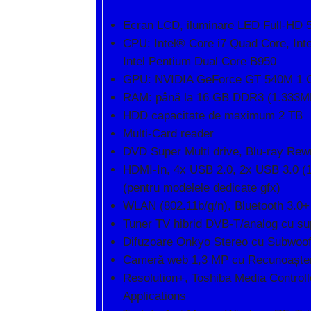
Ecran LCD, iluminare LED Full-HD 58
CPU: Intel® Core i7 Quad Core, Inte
Intel Pentium Dual Core B950
GPU: NVIDIA GeForce GT 540M 1 GB 
RAM: până la 16 GB DDR3 (1.333M
HDD capacitate de maximum 2 TB
Multi-Card reader
DVD Super Multi drive, Blu-ray Rewr
HDMI-In, 4x USB 2.0, 2x USB 3.0 (
(pentru modelele dedicate gfx)
WLAN (802.11b/g/n), Bluetooth 3.0+
Tuner TV hibrid DVB-T/analog cu 
Difuzoare Onkyo Stereo cu Subwoof
Cameră web 1,3 MP cu Recunoașter
Resolution+, Toshiba Media Controll
Applications