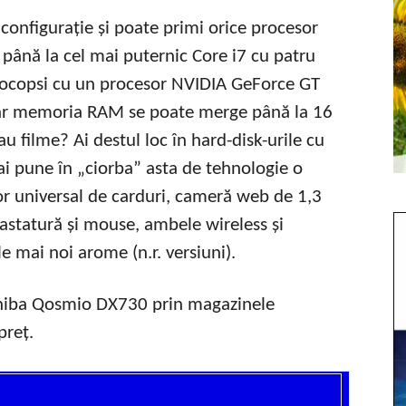
configurație și poate primi orice procesor
 până la cel mai puternic Core i7 cu patru
 procopsi cu un procesor NVIDIA GeForce GT
ar memoria RAM se poate merge până la 16
au filme? Ai destul loc în hard-disk-urile cu
ai pune în „ciorba” asta de tehnologie o
tor universal de carduri, cameră web de 1,3
tastatură și mouse, ambele wireless și
le mai noi arome (n.r. versiuni).
shiba Qosmio DX730 prin magazinele
preț.