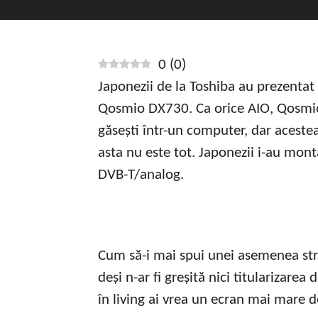
0
(
0
)
Japonezii de la Toshiba au prezentat 
Qosmio DX730. Ca orice AIO, Qosmi
găsești într-un computer, dar aceste
asta nu este tot. Japonezii i-au mon
DVB-T/analog.
Cum să-i mai spui unei asemenea stru
deși n-ar fi greșită nici titularizare
în living ai vrea un ecran mai mare d