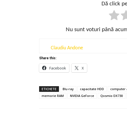
Dă click pe
Nu sunt voturi până acum!
Claudiu Andone
Share this:
Facebook
X
ETICHETE
Blu-ray
capacitate HDD
computer a
memorie RAM
NVIDIA GeForce
Qosmio DX730