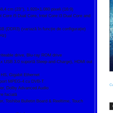
,4 cm (23’’), 1.920×1.080 pixeli (16:9)
l Core i5 Dual Core, Intel Core i3 Dual Core and
(DDR3) (variază în funcție de configurație)
Hz)
iteable drive, Blu-ray ROM drive
1x USB 3.0 suportă Sleep-and-Charge), HDMI out
 HS, Gigabit Ethernet
suport MPEG-4 cu DVB-T
Cu
er, Dolby Advanced Audio
e facială
er, Toshiba Bulletin Board & Reeltime, Touch