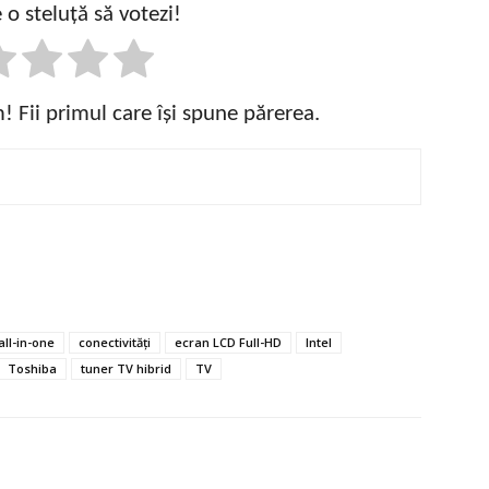
 o steluță să votezi!
 Fii primul care își spune părerea.
ll-in-one
conectivități
ecran LCD Full-HD
Intel
Toshiba
tuner TV hibrid
TV