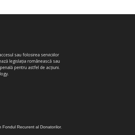
ccesul sau folosirea serviciilor
olează legislația românească sau
penală pentru astfel de acțiuni.
logy.
in Fondul Recurent al Donatorilor.