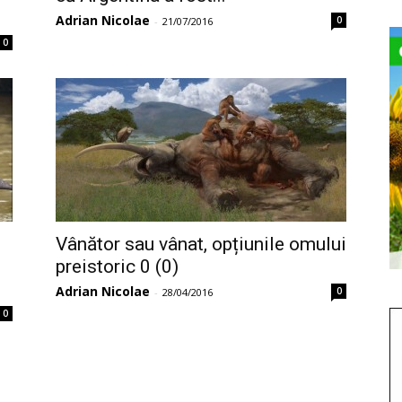
Adrian Nicolae
0
-
21/07/2016
0
Vânător sau vânat, opțiunile omului
preistoric 0 (0)
Adrian Nicolae
0
-
28/04/2016
0