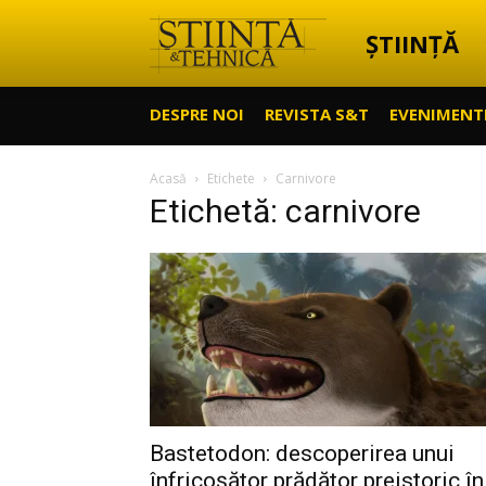
ȘTIINȚĂ
Știință
DESPRE NOI
REVISTA S&T
EVENIMENT
&
Acasă
Etichete
Carnivore
Etichetă: carnivore
Tehnică
Bastetodon: descoperirea unui
înfricoșător prădător preistoric în