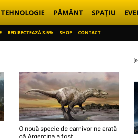
TEHNOLOGIE
PĂMÂNT
SPAȚIU
EVE
E
REDIRECTEAZĂ 3.5%
SHOP
CONTACT
[n
O nouă specie de carnivor ne arată
că Argentina a fost...