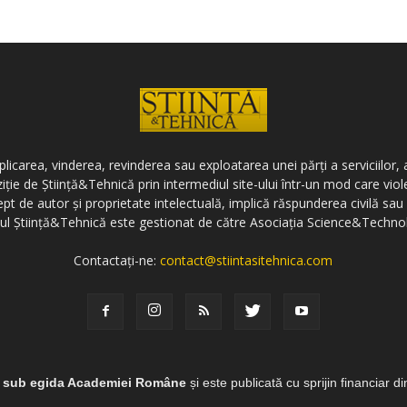
icarea, vinderea, revinderea sau exploatarea unei părți a serviciilor, a
ziție de Știință&Tehnică prin intermediul site-ului într-un mod care vi
ept de autor și proprietate intelectuală, implică răspunderea civilă sau 
-ul Știință&Tehnică este gestionat de către Asociația Science&Techno
Contactați-ne:
contact@stiintasitehnica.com
e sub egida Academiei Române
și este publicată cu sprijin financiar d