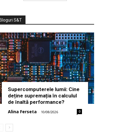
Bloguri S&T
Supercomputerele lumii: Cine
deține supremația în calculul
de înaltă performance?
Alina Ferseta
0
-
10/08/2026