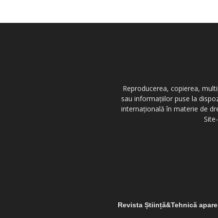
Reproducerea, copierea, multipl
sau informațiilor puse la dispo
internațională în materie de dr
Site
Revista Știință&Tehnică apar