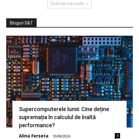
Încărcați mai multe
Bloguri S&T
Supercomputerele lumii: Cine deține
supremația în calculul de înaltă
performance?
Alina Ferseta
0
-
10/08/2026