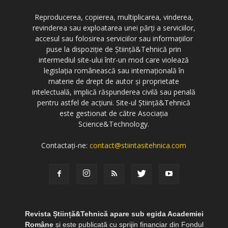
Reproducerea, copierea, multiplicarea, vinderea,
revinderea sau exploatarea unei părți a serviciilor,
accesul sau folosirea serviciilor sau informațiilor
puse la dispoziție de Știință&Tehnică prin
intermediul site-ului într-un mod care violează
legislația românească sau internațională în
materie de drept de autor și proprietate
intelectuală, implică răspunderea civilă sau penală
pentru astfel de acțiuni. Site-ul Știință&Tehnică
este gestionat de către Asociația
Science&Technology.
Contactați-ne:
contact@stiintasitehnica.com
Revista Știință&Tehnică apare sub egida Academiei
Române
și este publicată cu sprijin financiar din Fondul