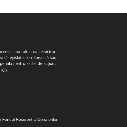
ccesul sau folosirea serviciilor
olează legislația românească sau
penală pentru astfel de acțiuni.
logy.
in Fondul Recurent al Donatorilor.