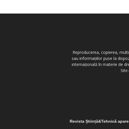
Reproducerea, copierea, multipl
sau informațiilor puse la dispo
internațională în materie de dr
Site
Revista Știință&Tehnică apar