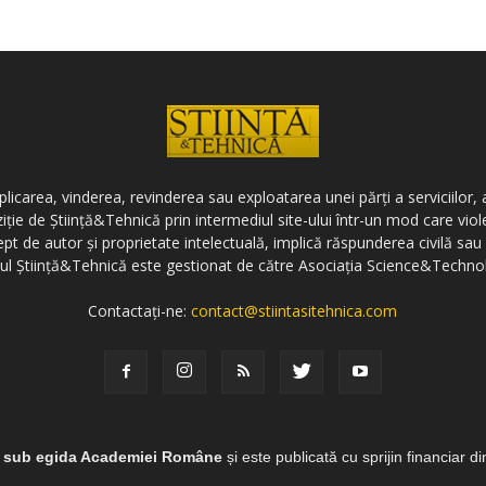
icarea, vinderea, revinderea sau exploatarea unei părți a serviciilor, a
ziție de Știință&Tehnică prin intermediul site-ului într-un mod care vi
ept de autor și proprietate intelectuală, implică răspunderea civilă sau 
-ul Știință&Tehnică este gestionat de către Asociația Science&Techno
Contactați-ne:
contact@stiintasitehnica.com
e sub egida Academiei Române
și este publicată cu sprijin financiar d