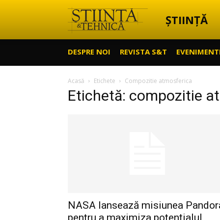
ȘTIINȚĂ
Știință
DESPRE NOI
REVISTA S&T
EVENIMENT
&
Acasă
Etichete
Compozitie atmosferica
Etichetă: compozitie a
Tehnică
NASA lansează misiunea Pandor
pentru a maximiza potențialul