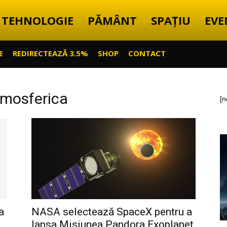
TEHNOLOGIE
PĂMÂNT
SPAȚIU
EVE
E
REDIRECTEAZĂ 3.5%
SHOP
CONTACT
tmosferica
[n
a
NASA selectează SpaceX pentru a
lansa Misiunea Pandora Exoplanet