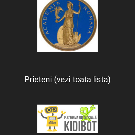
Prieteni (vezi toata lista)