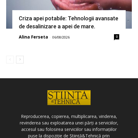
Criza apei potabile: Tehnologii avansate
de desalinizare a apei de mare.
Alina Ferseta
0
-
06/08/2026
Reproducerea, copierea, multiplicarea, vinderea,
revinderea sau exploatarea unei părți a serviciilor,
accesul sau folosirea serviciilor sau informațiilor
puse la dispoziție de Știință&Tehnică prin