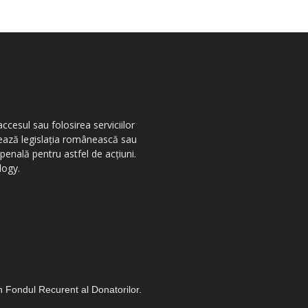
ccesul sau folosirea serviciilor
olează legislația românească sau
penală pentru astfel de acțiuni.
logy.
in Fondul Recurent al Donatorilor.