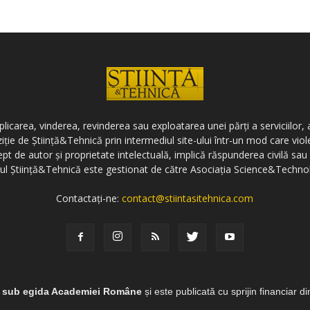
icarea, vinderea, revinderea sau exploatarea unei părți a serviciilor, a
ziție de Știință&Tehnică prin intermediul site-ului într-un mod care vi
ept de autor și proprietate intelectuală, implică răspunderea civilă sau 
-ul Știință&Tehnică este gestionat de către Asociația Science&Techno
Contactați-ne:
contact@stiintasitehnica.com
e sub egida Academiei Române
și este publicată cu sprijin financiar d