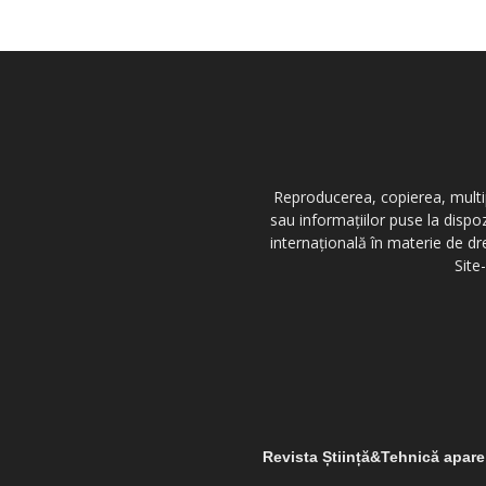
Reproducerea, copierea, multipl
sau informațiilor puse la dispo
internațională în materie de dr
Site
Revista Știință&Tehnică apar