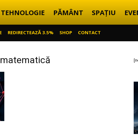
TEHNOLOGIE
PĂMÂNT
SPAȚIU
EVE
E
REDIRECTEAZĂ 3.5%
SHOP
CONTACT
e matematică
[n