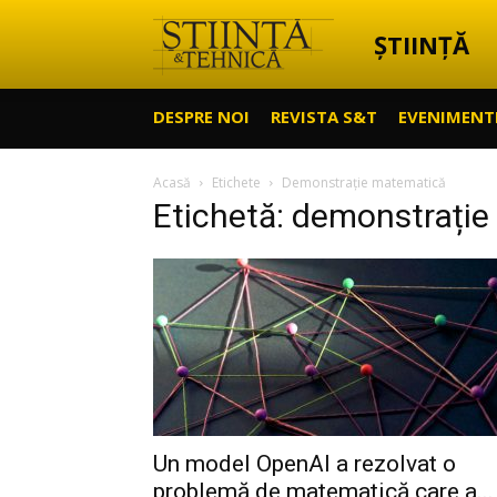
ȘTIINȚĂ
Știință
DESPRE NOI
REVISTA S&T
EVENIMENT
&
Acasă
Etichete
Demonstrație matematică
Etichetă: demonstrați
Tehnică
Un model OpenAI a rezolvat o
problemă de matematică care a...