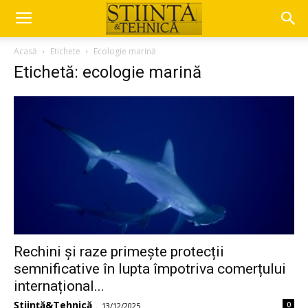
Acasă
Etichete
Ecologie marină
Etichetă: ecologie marină
Rechini și raze primește protecții
semnificative în lupta împotriva comerțului
internațional...
Știință&Tehnică
0
-
13/12/2025