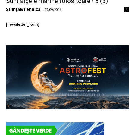
Sunt algele marine folositoare? 5 (3)
Știință&Tehnică
0
-
27/09/2016
[newsletter_form]