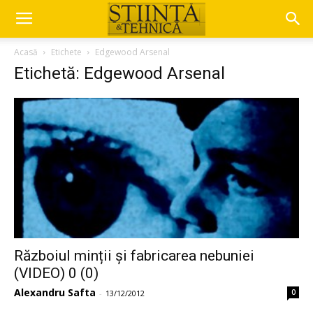
Acasă
Etichete
Edgewood Arsenal
Etichetă: Edgewood Arsenal
Războiul minții și fabricarea nebuniei
(VIDEO) 0 (0)
Alexandru Safta
0
-
13/12/2012