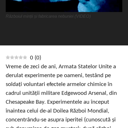
Războiul minții și fabricarea nebuniei (VIDEO)
0
(
0
)
Vreme de zeci de ani, Armata Statelor Unite a
derulat experimente pe oameni, testând pe
soldați voluntari efectele armelor chimice în
cadrul unității militare Edgewood Arsenal, din
Chesapeake Bay. Experimentele au început
înaintea celui de-al Doilea Război Mondial,
concentrându-se asupra iperitei (cunoscută și