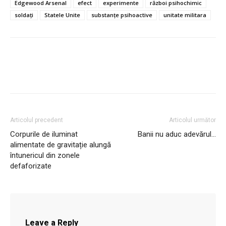
Edgewood Arsenal
efect
experimente
război psihochimic
soldați
Statele Unite
substanțe psihoactive
unitate militara
Articolul precedent
Articolul următor
Corpurile de iluminat
Banii nu aduc adevărul…
alimentate de gravitație alungă
întunericul din zonele
defaforizate
Leave a Reply