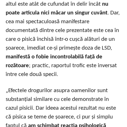
altul este atât de cufundat în delir încât
nu
poate articula nici măcar un singur cuvânt
. Dar,
cea mai spectaculoasă manifestare
documentată dintre cele prezentate este cea în
care o pisică închisă într-o cușcă alături de un
șoarece, imediat ce-și primește doza de LSD,
manifestă o fobie incontrolabilă față de
rozătoare
; practic, raportul trofic este inversat
între cele două specii.
„Efectele drogurilor asupra oamenilor sunt
substanțial similare cu cele demonstrate în
cazul pisicii. Dar ideea acestui rezultat nu este
că pisica se teme de șoarece, ci pur și simplu
faptul că
am schimbat reacția psihologică