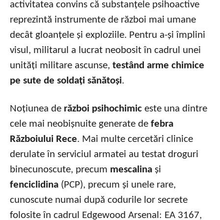
activitatea convins că substanțele psihoactive
reprezintă instrumente de război mai umane
decât gloanțele și exploziile. Pentru a-și împlini
visul, militarul a lucrat neobosit în cadrul unei
unități militare ascunse,
testând arme chimice
pe sute de soldați sănătoși
.
Noțiunea de
război psihochimic
este una dintre
cele mai neobișnuite generate de
febra
Războiului Rece
. Mai multe cercetări clinice
derulate în serviciul armatei au testat droguri
binecunoscute, precum
mescalina
și
fenciclidina
(PCP), precum și unele rare,
cunoscute numai după codurile lor secrete
folosite în cadrul Edgewood Arsenal: EA 3167,