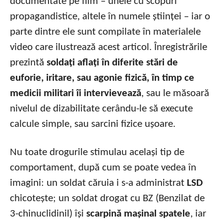
documentate pe film – unele cu scopuri
propagandistice, altele în numele științei – iar o
parte dintre ele sunt compilate în materialele
video care ilustrează acest articol. Înregistrările
prezintă
soldați aflați în diferite stări de
euforie, iritare, sau agonie fizică, în timp ce
medicii militari îi intervievează
, sau le măsoară
nivelul de dizabilitate cerându-le să execute
calcule simple, sau sarcini fizice ușoare.
Nu toate drogurile stimulau același tip de
comportament, după cum se poate vedea în
imagini: un soldat căruia i s-a administrat
LSD
chicotește; un soldat drogat cu BZ (Benzilat de
3-chinuclidinil) își
scarpină mașinal spatele
, iar