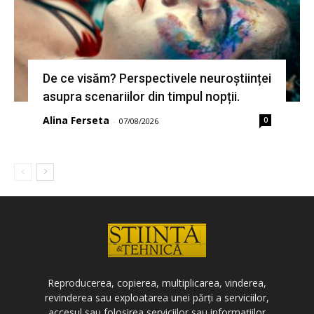
De ce visăm? Perspectivele neuroștiinței
asupra scenariilor din timpul nopții.
Alina Ferseta
0
-
07/08/2026
Reproducerea, copierea, multiplicarea, vinderea,
revinderea sau exploatarea unei părți a serviciilor,
accesul sau folosirea serviciilor sau informațiilor