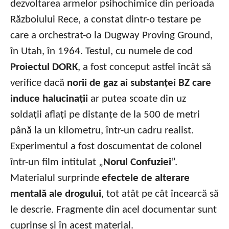
dezvoltarea armelor psihochimice din perioada
Războiului Rece, a constat dintr-o testare pe
care a orchestrat-o la Dugway Proving Ground,
în Utah, în 1964. Testul, cu numele de cod
Proiectul DORK
, a fost conceput astfel încât să
verifice dacă
norii de gaz ai substanței BZ care
induce halucinații
ar putea scoate din uz
soldații aflați pe distanțe de la 500 de metri
până la un kilometru, într-un cadru realist.
Experimentul a fost doscumentat de colonel
într-un film intitulat „
Norul Confuziei
”.
Materialul surprinde
efectele de alterare
mentală ale drogului
, tot atât pe cât încearcă să
le descrie. Fragmente din acel documentar sunt
cuprinse și în acest material.