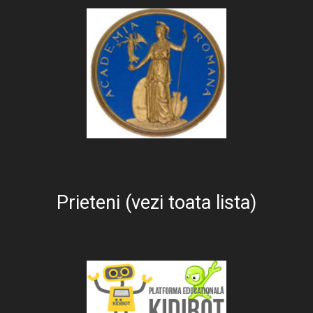
Prieteni (vezi toata lista)